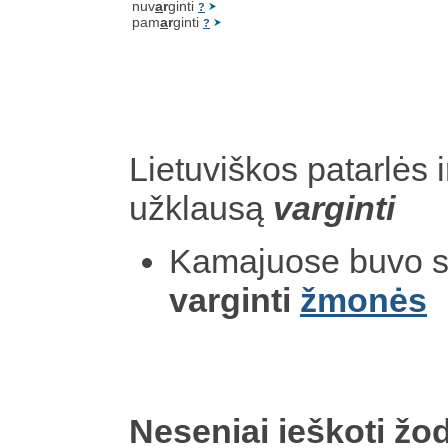
nuv
a
r
ginti
?
pam
a
r
ginti
?
Lietuviškos patarlės i
užklausą
varginti
Kamajuose buvo s
varginti
žmonės
Neseniai ieškoti žod