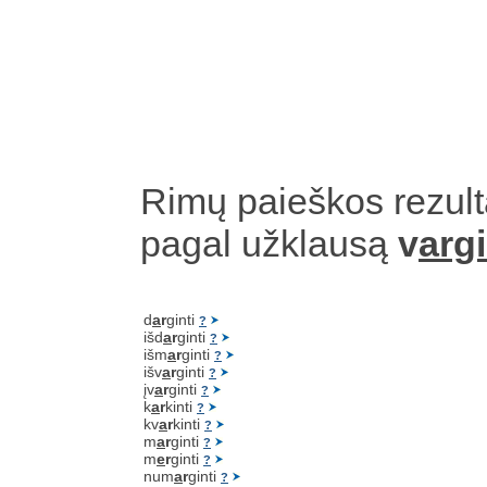
Rimų paieškos rezult
pagal užklausą
v
argi
d
a
r
ginti
?
išd
a
r
ginti
?
išm
a
r
ginti
?
išv
a
r
ginti
?
įv
a
r
ginti
?
k
a
r
kinti
?
kv
a
r
kinti
?
m
a
r
ginti
?
m
e
r
ginti
?
num
a
r
ginti
?