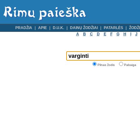
PRADŽIA
APIE
D.U.K.
DAINŲ ŽODŽIAI
PATARLĖS
ŽODŽI
A
B
C
D
E
F
G
H
I
J
Pilnas žodis
Pabaiga