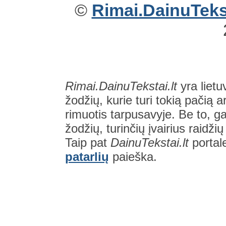
©
Rimai.DainuTekst
Rimai.DainuTekstai.lt
yra lietu
žodžių, kurie turi tokią pačią a
rimuotis tarpusavyje. Be to, gal
žodžių, turinčių įvairius raidži
Taip pat
DainuTekstai.lt
portal
patarlių
paieška.