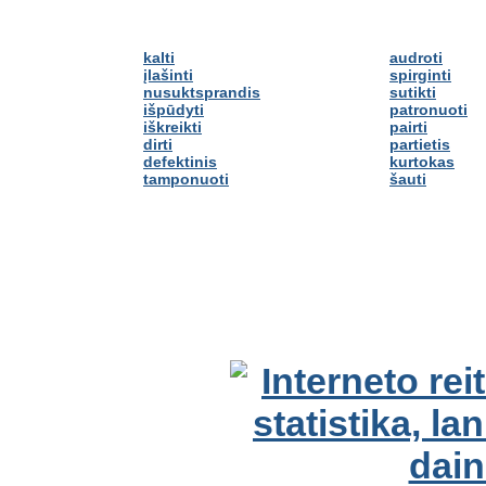
kalti
audroti
įlašinti
spirginti
nusuktsprandis
sutikti
išpūdyti
patronuoti
iškreikti
pairti
dirti
partietis
defektinis
kurtokas
tamponuoti
šauti