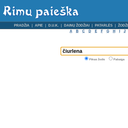
PRADŽIA
APIE
D.U.K.
DAINŲ ŽODŽIAI
PATARLĖS
ŽODŽI
A
B
C
D
E
F
G
H
I
J
Pilnas žodis
Pabaiga