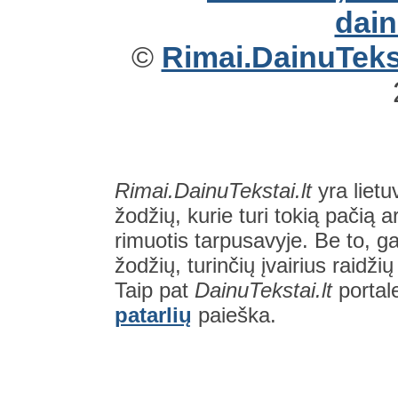
©
Rimai.DainuTekst
Rimai.DainuTekstai.lt
yra lietu
žodžių, kurie turi tokią pačią a
rimuotis tarpusavyje. Be to, gal
žodžių, turinčių įvairius raidži
Taip pat
DainuTekstai.lt
portal
patarlių
paieška.