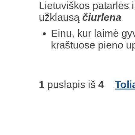
Lietuviškos patarlės i
užklausą
čiurlena
Einu, kur laimė gyv
kraštuose pieno 
1
puslapis iš
4
Toli