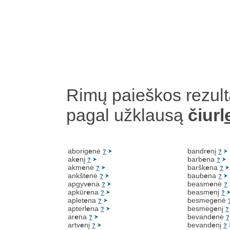
Rimų paieškos rezult
pagal užklausą
čiurl
aborig
e
nė
bandr
e
nį
?
?
ak
e
nį
barb
e
na
?
?
akm
e
nė
baršk
e
na
?
?
ankšt
e
nė
baub
e
na
?
?
apgyv
e
na
beasm
e
nė
?
?
apkūr
e
na
beasm
e
nį
?
?
aplet
e
na
besmeg
e
nė
?
apterl
e
na
besmeg
e
nį
?
?
ar
e
na
bevand
e
nė
?
?
artv
e
nį
bevand
e
nį
?
?