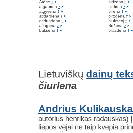
At
ė
nė
bidz
e
na
?
?
atgab
e
na
bild
e
na
?
?
atgyv
e
na
bir
e
na
?
?
atidard
e
na
birzg
e
na
?
?
atidund
e
na
biulet
e
nį
?
?
atlag
e
na
Bož
e
na
?
?
baks
e
na
brazd
e
na
?
?
Lietuviškų
dainų tek
čiurlena
Andrius Kulikauska
autorius henrikas radauskas) Į
liepos vėjai ne taip kvepia prin