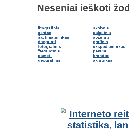
Neseniai ieškoti žod
litografinis
skobnis
centas
pakelinis
šachmatininkas
apžergti
danguoti
grafinis
fotografinis
ekspedicininkas
žieduotinis
pakimti
pamoti
brandos
geografinis
aklutukas