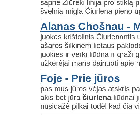
sapne Žiūrėki linija pro stiklą 
švelnią miglą Čiurlena pieno up
Alanas Chošnau - Ma
juokas krištolinis Čiurlenantis
ašaros šilkinėm lietaus paklod
juokies ir verki liūdna ir graži
užkerėjai mane dainuoti apie 
Foje - Prie jūros
pas mus jūros vėjas atskris p
akis bet jūra
čiurlena
liūdnai 
nusidažė pilkai todėl kad čia v