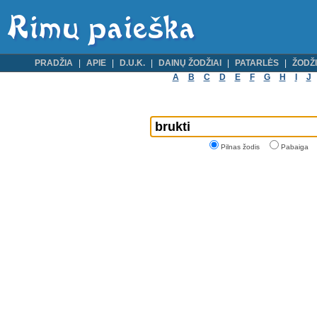
PRADŽIA
APIE
D.U.K.
DAINŲ ŽODŽIAI
PATARLĖS
ŽODŽI
A
B
C
D
E
F
G
H
I
J
Pilnas žodis
Pabaiga