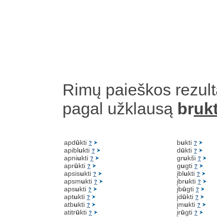
Rimų paieškos rezult
pagal užklausą
br
ukt
apd
ū
kti
b
u
kti
?
?
apibl
u
kti
d
ū
kti
?
?
apni
u
kti
gr
u
kši
?
?
apr
ū
kti
g
u
gti
?
?
apsis
u
kti
įbl
u
kti
?
?
apsm
u
kti
įbr
u
kti
?
?
aps
u
kti
įb
ū
gti
?
?
apt
u
kti
įd
ū
kti
?
?
atb
u
kti
įm
u
kti
?
?
atitr
ū
kti
įr
ū
gti
?
?