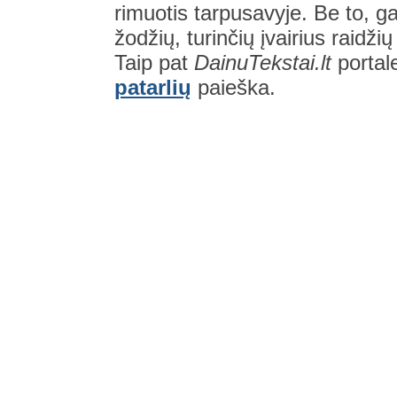
rimuotis tarpusavyje. Be to, gal
žodžių, turinčių įvairius raidži
Taip pat
DainuTekstai.lt
portal
patarlių
paieška.