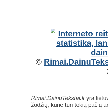
©
Rimai.DainuTekst
Rimai.DainuTekstai.lt
yra lietu
žodžių, kurie turi tokią pačią a