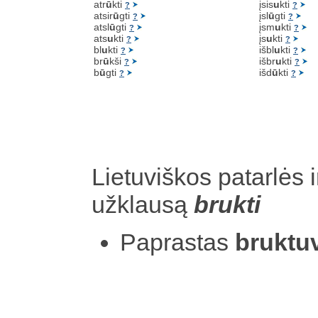
atr
ū
kti
įsis
u
kti
?
?
atsir
ū
gti
įsl
ū
gti
?
?
atsl
ū
gti
įsm
u
kti
?
?
ats
u
kti
įs
u
kti
?
?
bl
u
kti
išbl
u
kti
?
?
br
ū
kši
išbr
u
kti
?
?
b
ū
gti
išd
ū
kti
?
?
Lietuviškos patarlės i
užklausą
brukti
Paprastas
bruktu