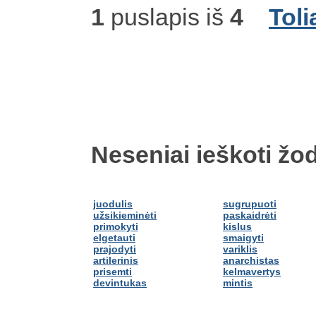
1
puslapis iš
4
Toli
Neseniai ieškoti žod
juodulis
sugrupuoti
užsikieminėti
paskaidrėti
primokyti
kislus
elgetauti
smaigyti
prajodyti
variklis
artilerinis
anarchistas
prisemti
kelmavertys
devintukas
mintis