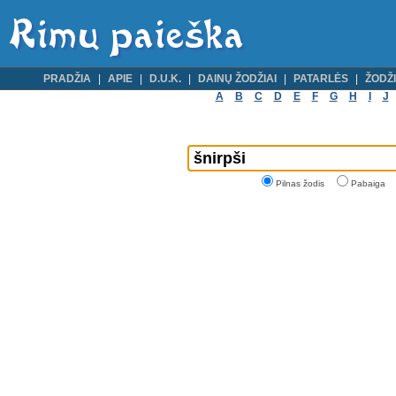
PRADŽIA
APIE
D.U.K.
DAINŲ ŽODŽIAI
PATARLĖS
ŽODŽI
A
B
C
D
E
F
G
H
I
J
Pilnas žodis
Pabaiga