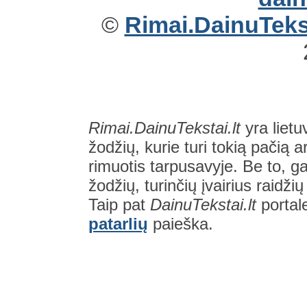
©
Rimai.DainuTekst
Rimai.DainuTekstai.lt
yra lietu
žodžių, kurie turi tokią pačią a
rimuotis tarpusavyje. Be to, gal
žodžių, turinčių įvairius raidži
Taip pat
DainuTekstai.lt
portal
patarlių
paieška.