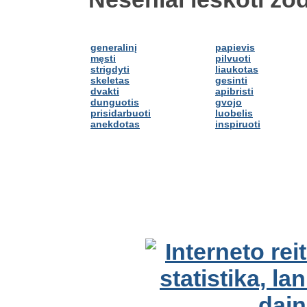
generalinį
papievis
męsti
pilvuoti
strigdyti
liaukotas
skeletas
gesinti
dvakti
apibristi
dunguotis
gvojo
prisidarbuoti
luobelis
anekdotas
inspiruoti