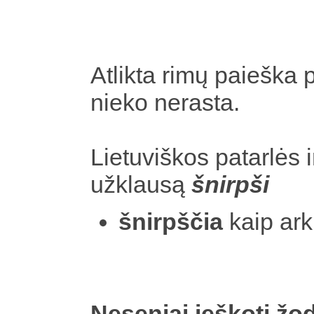
Atlikta rimų paieška 
nieko nerasta.
Lietuviškos patarlės i
užklausą
šnirpši
šnirpščia
kaip ark
Neseniai ieškoti žod