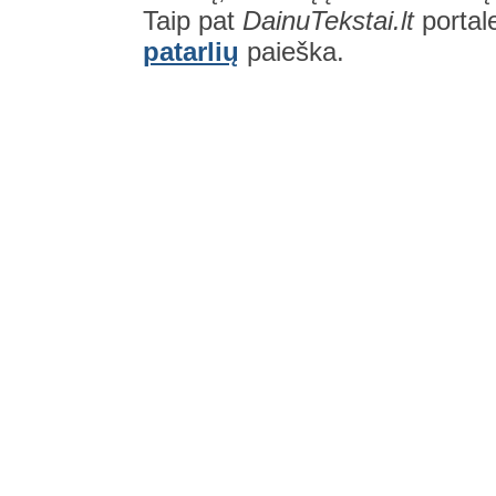
Taip pat
DainuTekstai.lt
portal
patarlių
paieška.