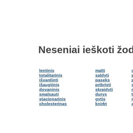
Neseniai ieškoti žod
lentinis
malti
totalitarinis
saldyti
išvardinti
paseks
išaugtinis
pribristi
dovaninis
skraidyti
smalsauti
durys
stacionarinis
gytis
cholesterinas
knirkt