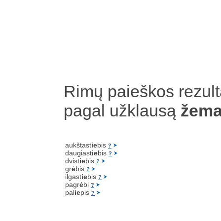
Rimų paieškos rezult
pagal užklausą
žema
aukštast
ie
bis
?
daugiast
ie
bis
?
dvist
ie
bis
?
gr
ė
bis
?
ilgast
ie
bis
?
pagr
ė
bi
?
pal
ie
pis
?