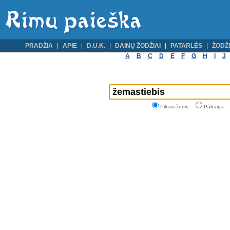
PRADŽIA
APIE
D.U.K.
DAINŲ ŽODŽIAI
PATARLĖS
ŽODŽI
A
B
C
D
E
F
G
H
I
J
Pilnas žodis
Pabaiga