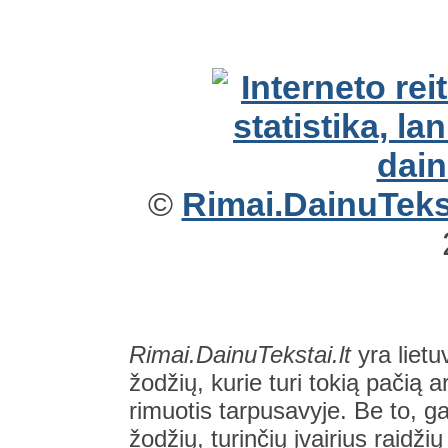
©
Rimai.DainuTekst
Rimai.DainuTekstai.lt
yra lietu
žodžių, kurie turi tokią pačią a
rimuotis tarpusavyje. Be to, gal
žodžių, turinčių įvairius raidži