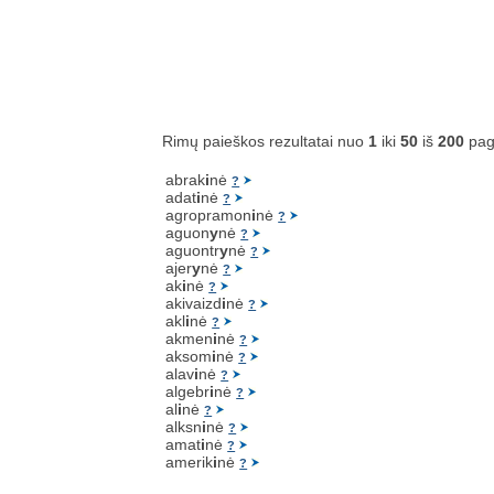
Rimų paieškos rezultatai nuo
1
iki
50
iš
200
pag
abrak
i
nė
?
adat
i
nė
?
agropramon
i
nė
?
aguon
y
nė
?
aguontr
y
nė
?
ajer
y
nė
?
ak
i
nė
?
akivaizd
i
nė
?
akl
i
nė
?
akmen
i
nė
?
aksom
i
nė
?
alav
i
nė
?
algebr
i
nė
?
al
i
nė
?
alksn
i
nė
?
amat
i
nė
?
amerik
i
nė
?