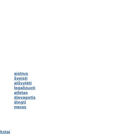
aistrus
šveisti
atšvytėti
legalizuoti
atletas
dievagotis
dingti
meras