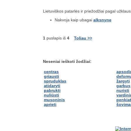
Lietuviškos patarlės ir priežodžiai pagal užklau
Nakvoja kaip ubagai
alksnyne
1
puslapis iš
4
Toliau >>
Neseniai ieškoti žodžiai:
centras
apsodi
griausti
deform
spruduklas
žargyti
atidaryti
garbus
pabrukti
nuristi
nuliūsti
vardini
musoninis
penkia
aprieti
šovima