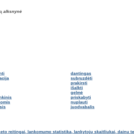
są
alksnynė
nti
dantingas
acija
subruzdėti
prakirsti
išalkti
gelmė
nkinis
priskabyti
tomis
nuplauti
sis
juodvabalis