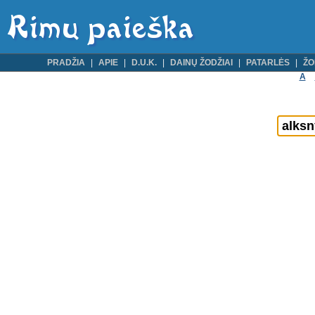
PRADŽIA
APIE
D.U.K.
DAINŲ ŽODŽIAI
PATARLĖS
ŽO
A