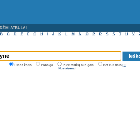
DŽIAI ATBULAI
B
C
D
E
F
G
H
I
J
K
L
M
N
O
P
R
S
Š
T
U
V
Pilnas žodis
Pabaiga
Kiek raidžių nuo galo
Bet kuri dalis
[?]
Nustatymai