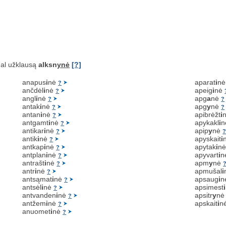
al užklausą
alksn
ynė
[?]
anapus
i
nė
aparat
i
n
?
ančdėl
i
nė
apeig
i
nė
?
angl
i
nė
apg
a
nė
?
?
antak
i
nė
apg
y
nė
?
?
antan
i
nė
apibrėžt
i
?
antgamt
i
nė
apykakl
i
?
antikar
i
nė
apip
y
nė
?
antik
i
nė
apyskait
i
?
antkap
i
nė
apytak
i
n
?
antplan
i
nė
apyvart
i
n
?
antrašt
i
nė
apm
y
nė
?
antr
i
nė
apmušal
i
?
antsąmat
i
nė
apsaug
i
n
?
antsėl
i
nė
apsimest
i
?
antvanden
i
nė
apsitr
y
n
?
antžem
i
nė
apskait
i
n
?
anuomet
i
nė
?