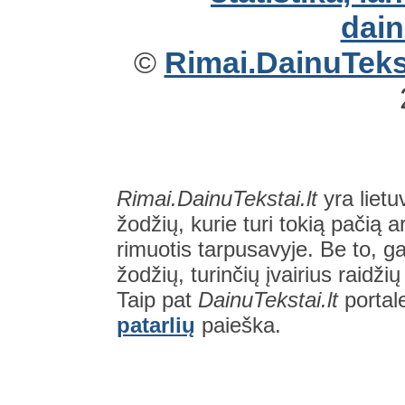
©
Rimai.DainuTekst
Rimai.DainuTekstai.lt
yra lietu
žodžių, kurie turi tokią pačią a
rimuotis tarpusavyje. Be to, gal
žodžių, turinčių įvairius raidži
Taip pat
DainuTekstai.lt
portal
patarlių
paieška.