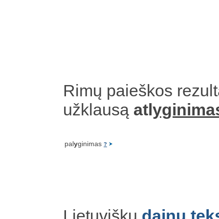
Rimų paieškos rezult
užklausą
atl
yginima
pal
y
ginimas
?
Lietuviškų
dainų tek