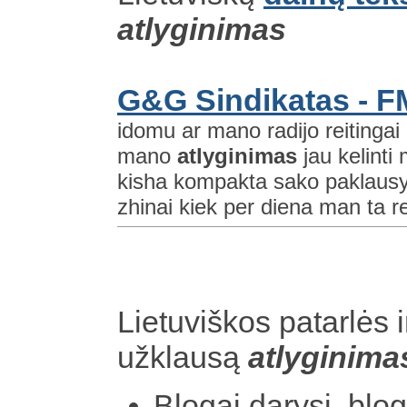
atlyginimas
G&G Sindikatas - F
idomu ar mano radijo reitingai 
mano
atlyginimas
jau kelinti
kisha kompakta sako paklausyk
zhinai kiek per diena man ta re
Lietuviškos patarlės i
užklausą
atlyginima
Blogai darysi, blo