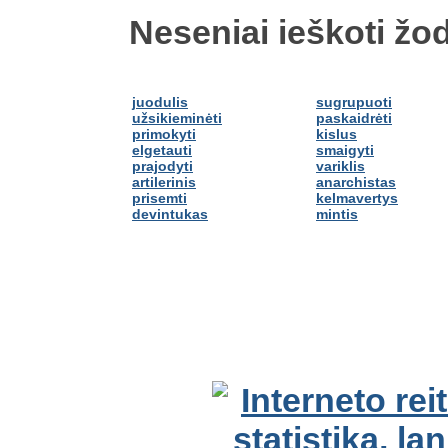
Neseniai ieškoti žod
juodulis
sugrupuoti
užsikieminėti
paskaidrėti
primokyti
kislus
elgetauti
smaigyti
prajodyti
variklis
artilerinis
anarchistas
prisemti
kelmavertys
devintukas
mintis