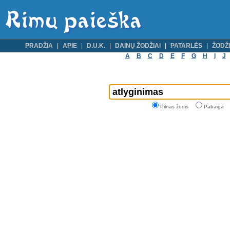
PRADŽIA
APIE
D.U.K.
DAINŲ ŽODŽIAI
PATARLĖS
ŽODŽI
A
B
C
D
E
F
G
H
I
J
Pilnas žodis
Pabaiga