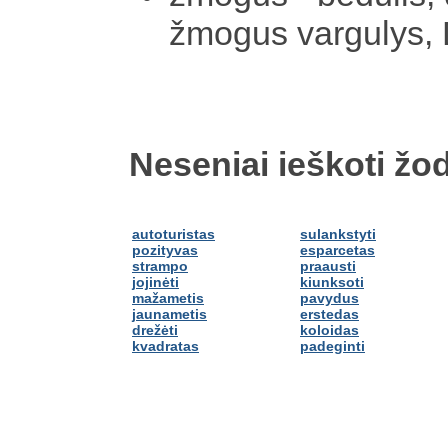
žmogus vargulys,
Neseniai ieškoti žod
autoturistas
sulankstyti
pozityvas
esparcetas
strampo
praausti
jojinėti
kiunksoti
mažametis
pavydus
jaunametis
erstedas
drežėti
koloidas
kvadratas
padeginti