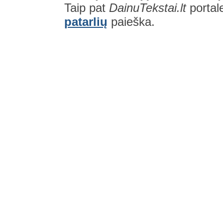
Taip pat
DainuTekstai.lt
portal
patarlių
paieška.