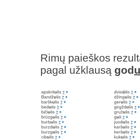
Rimų paieškos rezult
pagal užklausą
god
u
apskrit
u
lis
dvisi
ū
lis
?
?
Bandž
u
lis
džing
u
lis
?
?
baršk
u
lis
ger
u
lis
?
?
bėd
u
lis
girgžd
u
lis
?
?
biči
u
lis
gruž
u
lis
?
?
brūzg
u
lis
g
u
li
?
?
burb
u
lis
juod
u
lis
?
?
burzd
u
lis
karš
u
lis
?
?
burzg
u
lis
kerš
u
lis
?
?
cib
u
lis
kuk
u
lis
?
?