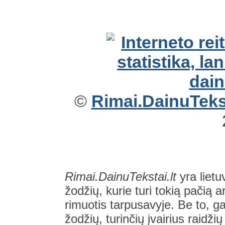
©
Rimai.DainuTekst
Rimai.DainuTekstai.lt
yra lietu
žodžių, kurie turi tokią pačią a
rimuotis tarpusavyje. Be to, gal
žodžių, turinčių įvairius raidži