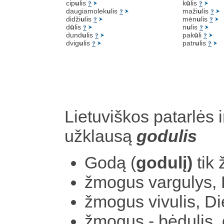
cip
u
lis
k
ū
lis
?
?
daugiamolek
u
lis
maži
u
lis
?
?
didži
u
lis
mėn
u
lis
?
?
d
ū
lis
n
u
lis
?
?
dund
u
lis
pak
ū
li
?
?
dvig
u
lis
patr
u
lis
?
?
Lietuviškos patarlės i
užklausą
godulis
Godą (
godulį)
tik
žmogus vargulys,
žmogus vivulis, D
žmogus - bėdulis, 