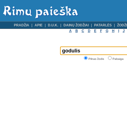
PRADŽIA
APIE
D.U.K.
DAINŲ ŽODŽIAI
PATARLĖS
ŽODŽI
A
B
C
D
E
F
G
H
I
J
Pilnas žodis
Pabaiga