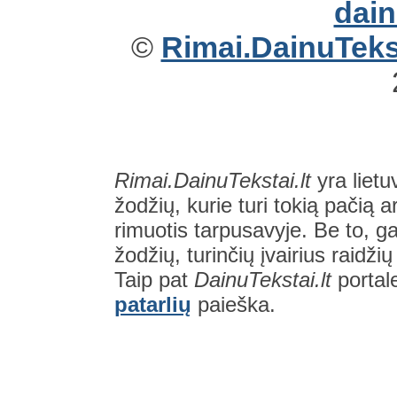
©
Rimai.DainuTekst
Rimai.DainuTekstai.lt
yra lietu
žodžių, kurie turi tokią pačią a
rimuotis tarpusavyje. Be to, gal
žodžių, turinčių įvairius raidži
Taip pat
DainuTekstai.lt
portal
patarlių
paieška.