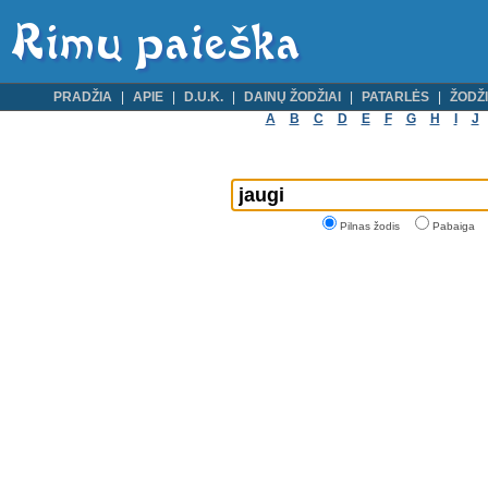
PRADŽIA
APIE
D.U.K.
DAINŲ ŽODŽIAI
PATARLĖS
ŽODŽI
A
B
C
D
E
F
G
H
I
J
Pilnas žodis
Pabaiga