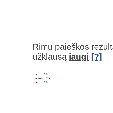
Rimų paieškos rezult
užklausą
j
augi
[?]
b
a
u
gi
?
nej
a
u
gi
?
pa
ū
gi
?