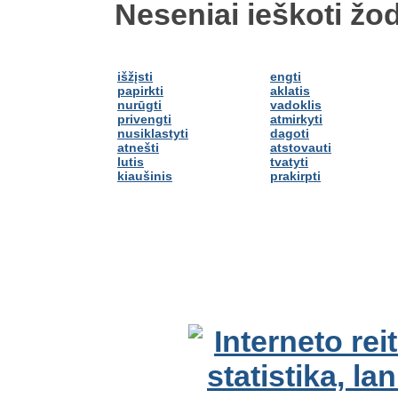
Neseniai ieškoti žod
išžįsti
engti
papirkti
aklatis
nurūgti
vadoklis
privengti
atmirkyti
nusiklastyti
dagoti
atnešti
atstovauti
lutis
tvatyti
kiaušinis
prakirpti