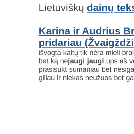
Lietuviškų
dainų tek
Karina ir Audrius B
pridariau (Žvaigždži
išvogta kaltų tik nėra mieli bro
bet ką ne
jaugi
jaugi
ups aš vė
prasisukt sumaniau bet nesiga
giliau ir niekas neužuos bet ga