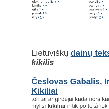
elektromob
i
lis
pak
y
li
?
?
Em
i
lis
pam
y
li
?
?
g
i
lis
paskv
i
lis
?
?
įsim
y
li
pat
y
li
?
?
išt
y
li
prat
y
li
?
?
Lietuviškų
dainų tek
kikilis
Česlovas Gabalis, I
Kikiliai
toli tai ar girdėjai kada nors ka
mylisi
kikiliai
ir tik po to žinok