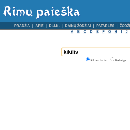
PRADŽIA
APIE
D.U.K.
DAINŲ ŽODŽIAI
PATARLĖS
ŽODŽI
A
B
C
D
E
F
G
H
I
J
Pilnas žodis
Pabaiga