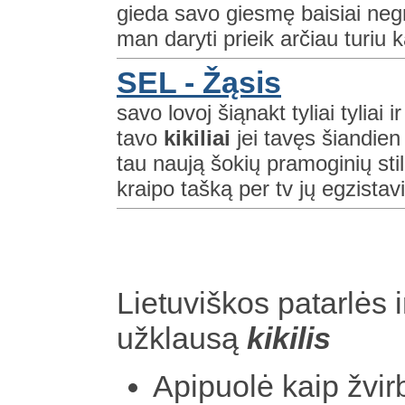
gieda savo giesmę baisiai neg
man daryti prieik arčiau turiu k
SEL - Žąsis
savo lovoj šiąnakt tyliai tyliai 
tavo
kikiliai
jei tavęs šiandien
tau naują šokių pramoginių sti
kraipo tašką per tv jų egzistav
Lietuviškos patarlės i
užklausą
kikilis
Apipuolė kaip žvir