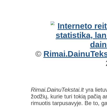
©
Rimai.DainuTekst
Rimai.DainuTekstai.lt
yra lietu
žodžių, kurie turi tokią pačią a
rimuotis tarpusavyje. Be to, gal