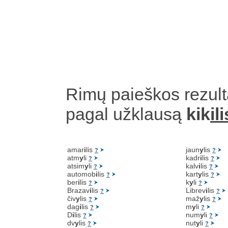
Rimų paieškos rezult
pagal užklausą
kik
ili
amar
i
lis
jaun
y
lis
?
?
atm
y
li
kadr
i
lis
?
?
atsim
y
li
kalv
i
lis
?
?
automob
i
lis
kart
y
lis
?
?
ber
i
lis
k
y
li
?
?
Brazav
i
lis
Librev
i
lis
?
?
čiv
y
lis
maž
y
lis
?
?
dag
i
lis
m
y
li
?
?
D
i
lis
num
y
li
?
?
dv
y
lis
nut
y
li
?
?