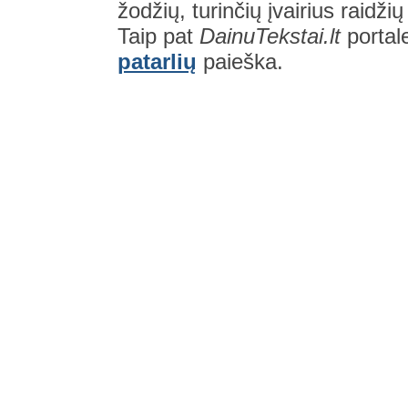
žodžių, turinčių įvairius raidži
Taip pat
DainuTekstai.lt
portal
patarlių
paieška.