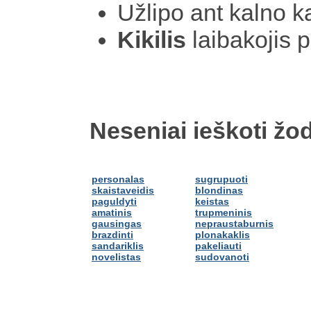
Užlipo ant kalno k
Kikilis
laibakojis p
Neseniai ieškoti žod
personalas
sugrupuoti
skaistaveidis
blondinas
paguldyti
keistas
amatinis
trupmeninis
gausingas
nepraustaburnis
brazdinti
plonakaklis
sandariklis
pakeliauti
novelistas
sudovanoti