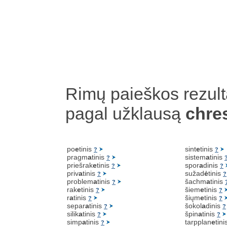
Rimų paieškos rezult
pagal užklausą
chre
po
e
tinis
sint
e
tinis
?
?
pragm
a
tinis
sistem
a
tinis
?
priešrak
e
tinis
spor
a
dinis
?
?
priv
a
tinis
sužad
ė
tinis
?
?
problem
a
tinis
šachm
a
tinis
?
rak
e
tinis
šiem
e
tinis
?
?
r
a
tinis
šiųm
e
tinis
?
?
separ
a
tinis
šokol
a
dinis
?
?
silik
a
tinis
špin
a
tinis
?
?
simp
a
tinis
tarpplan
e
tin
?