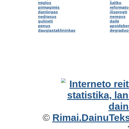
miglos
šaliko
pirmagimis
reformato
dantingas
išsprogti
nedrąsus
neregys
gulinėti
dailė
penus
apsidebes
daugiastaklininkas
degraduo
©
Rimai.DainuTekst