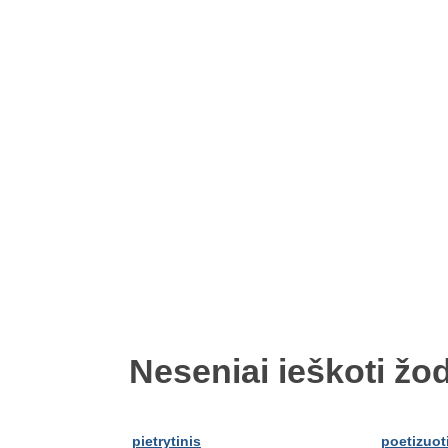
Neseniai ieškoti žod
pietrytinis
poetizuot