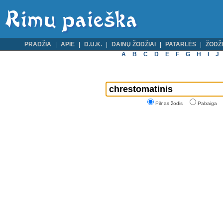
PRADŽIA
APIE
D.U.K.
DAINŲ ŽODŽIAI
PATARLĖS
ŽODŽI
A
B
C
D
E
F
G
H
I
J
Pilnas žodis
Pabaiga