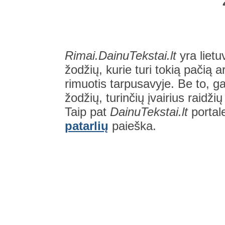
Rimai.DainuTekstai.lt
yra lietu
žodžių, kurie turi tokią pačią a
rimuotis tarpusavyje. Be to, gal
žodžių, turinčių įvairius raidži
Taip pat
DainuTekstai.lt
portal
patarlių
paieška.