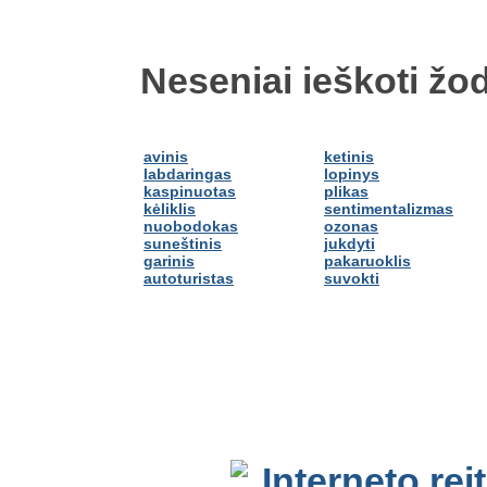
Neseniai ieškoti žod
avinis
ketinis
labdaringas
lopinys
kaspinuotas
plikas
kėliklis
sentimentalizmas
nuobodokas
ozonas
suneštinis
jukdyti
garinis
pakaruoklis
autoturistas
suvokti