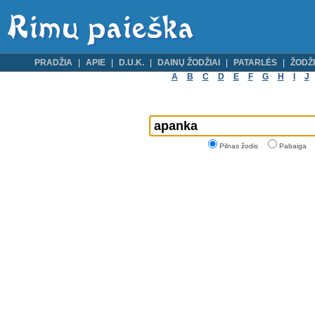
PRADŽIA
APIE
D.U.K.
DAINŲ ŽODŽIAI
PATARLĖS
ŽODŽI
A
B
C
D
E
F
G
H
I
J
Pilnas žodis
Pabaiga