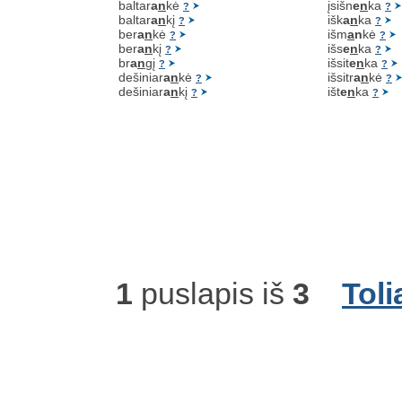
baltar
a
n
kė
įsišn
e
n
ka
?
?
baltar
a
n
kį
išk
a
n
ka
?
?
ber
a
n
kė
išm
a
n
kė
?
?
ber
a
n
kį
išs
e
n
ka
?
?
br
a
n
gį
išsit
e
n
ka
?
?
dešiniar
a
n
kė
išsitr
a
n
kė
?
?
dešiniar
a
n
kį
išt
e
n
ka
?
?
1
puslapis iš
3
Toli