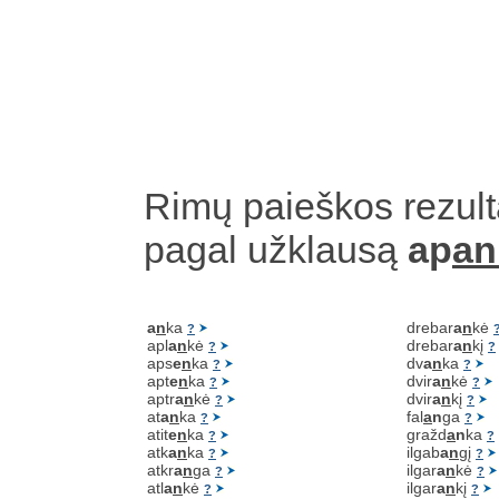
Rimų paieškos rezult
pagal užklausą
ap
an
a
n
ka
drebar
a
n
kė
?
apl
a
n
kė
drebar
a
n
kį
?
?
aps
e
n
ka
dv
a
n
ka
?
?
apt
e
n
ka
dvir
a
n
kė
?
?
aptr
a
n
kė
dvir
a
n
kį
?
?
at
a
n
ka
fal
a
n
ga
?
?
atit
e
n
ka
gražd
a
n
ka
?
?
atk
a
n
ka
ilgab
a
n
gį
?
?
atkr
a
n
ga
ilgar
a
n
kė
?
?
atl
a
n
kė
ilgar
a
n
kį
?
?