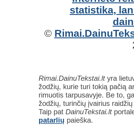
©
Rimai.DainuTekst
Rimai.DainuTekstai.lt
yra lietu
žodžių, kurie turi tokią pačią a
rimuotis tarpusavyje. Be to, gal
žodžių, turinčių įvairius raidži
Taip pat
DainuTekstai.lt
portal
patarlių
paieška.