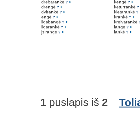
drebar
a
n
kė
k
e
n
gė
?
?
dr
e
n
gė
keturr
a
n
kė
?
?
dvir
a
n
kė
kietar
a
n
kė
?
?
e
n
gė
kr
a
n
kė
?
?
ilgab
a
n
gė
kreivar
a
n
kė
?
ilgar
a
n
kė
l
a
n
gė
?
?
įsir
a
n
gė
l
a
n
kė
?
?
1
puslapis iš
2
Toli