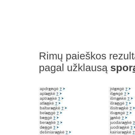
Rimų paieškos rezult
pagal užklausą
spor
apdr
e
n
gė
įst
e
n
gė
?
?
apl
a
n
kė
iš
e
n
gė
?
?
aptr
a
n
kė
išm
a
n
kė
?
?
atl
a
n
kė
išr
a
n
gė
?
?
baltar
a
n
kė
išsitr
a
n
kė
?
?
bel
a
n
gė
išv
e
n
gė
?
?
b
e
n
gė
j
a
n
kė
?
?
ber
a
n
kė
juodar
a
n
kė
?
?
d
e
n
gė
juodr
a
n
kė
?
?
dešiniar
a
n
kė
kairiar
a
n
kė
?
?