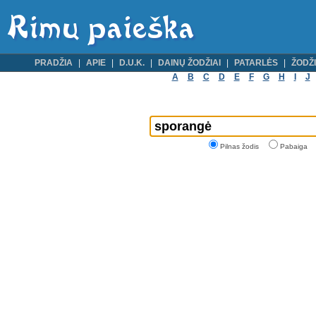
PRADŽIA
APIE
D.U.K.
DAINŲ ŽODŽIAI
PATARLĖS
ŽODŽI
A
B
C
D
E
F
G
H
I
J
Pilnas žodis
Pabaiga