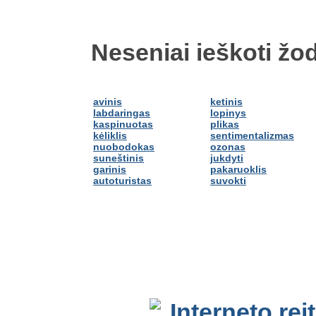
Neseniai ieškoti žod
avinis
ketinis
labdaringas
lopinys
kaspinuotas
plikas
kėliklis
sentimentalizmas
nuobodokas
ozonas
suneštinis
jukdyti
garinis
pakaruoklis
autoturistas
suvokti