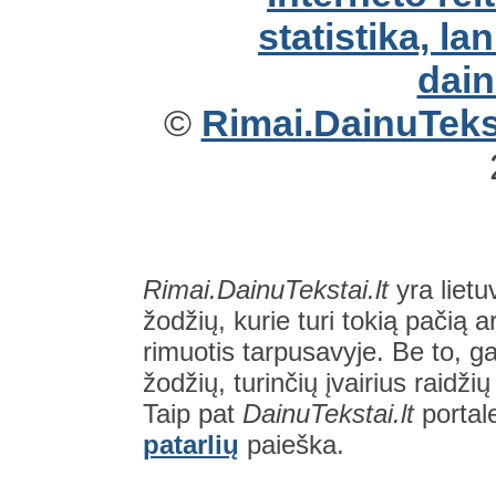
©
Rimai.DainuTekst
Rimai.DainuTekstai.lt
yra lietu
žodžių, kurie turi tokią pačią a
rimuotis tarpusavyje. Be to, gal
žodžių, turinčių įvairius raidži
Taip pat
DainuTekstai.lt
portal
patarlių
paieška.