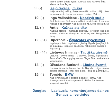
Mano saujoj gesta rytas, liūdnas kaip kareivio šuo.
Mano rankos žvyro...
9.
(-)
Išėjo tėvelis į mišką
Išėjo tėvelis į mišką, Išėjo motinėlė į mišką, Išėjo tėvel
išėjo motinėlė, Išėjo visi vaikai į mišką. (2x2...
10.
(-)
Inga Valinskienė -
Nesakyk sudie
Kiek keliavom Kiek nuėjom Kiek saulėlydžiu Lydėjom
Niekad negalvojom Kad ateis diena Skyrė metai Skyr
11.
(-)
Antis -
Kažkas atsitiko
Kažkas atsitiko - mergaitė supyko, Per vidurį kino pal
vaikiną. Vaikinas Martynas per vidurį kino Mergaitę pr
durų...
12.
(31)
Hiperbolė -
Išgalvotas gyvenimas
Išgalvojau lietų, išgalvojau giedrą, Išgalvojau jūrą ir k
ką daugiau, Išgalvoti paukščiai retkarčiais pagieda
Išgalvotą...
13.
(44)
Lietuvos himnas -
Tautiška giesmė
Lietuva, Tėvyne mūsų Tu didvyrių žeme, Iš praeities
Tavo sūnūs Te stiprybę semia. Tegul Tavo vaikai eina
Vien takais...
14.
(-)
Džordana Butkutė -
Liūdna šventė
Gimimo dieną, tą liūdną šventę Šiandien atšvęsim su
senais draugais Tiktai kaip gaila, į šitą būrį Žmogus...
15.
(-)
Tombix -
BMW
Kas lenktyniauja ir puošia gatves? - BMW Kas
tiuninguotas ir traukia panas? - BMW Papiktintos
lempos ir niaukti...
Daugiau
|
Labiausiai komentuojamos dainos
Geriausiai įvertintos