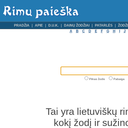
PRADŽIA
APIE
D.U.K.
DAINŲ ŽODŽIAI
PATARLĖS
ŽODŽI
A
B
C
D
E
F
G
H
I
J
Pilnas žodis
Pabaiga
Tai yra lietuviškų r
kokį žodį ir sužin