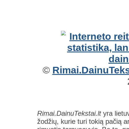
©
Rimai.DainuTekst
Rimai.DainuTekstai.lt
yra lietu
žodžių, kurie turi tokią pačią a