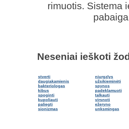
rimuotis. Sistema 
pabaiga
Neseniai ieškoti žod
stverti
niurgzlys
daugiakamienis
užsikieminėti
bakteriologas
spynos
kibus
padeklamuoti
spoginti
talkauti
kupoliauti
virsnoti
paliegti
ežeryno
sionizmas
unksmingas