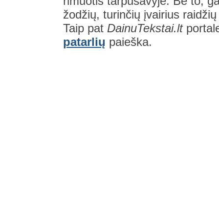
rimuotis tarpusavyje. Be to, gal
žodžių, turinčių įvairius raidži
Taip pat
DainuTekstai.lt
portal
patarlių
paieška.