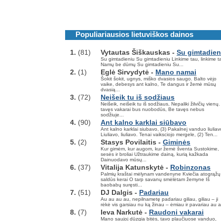
Populiariausios lietuviškos dainos
1.
(81)
Vytautas Šiškauskas -
Su gimtadien
Su gimtadieniu Su gimtadieniu Linkime tau, linkime t
Namų be dūmų Su gimtadieniu Su...
2.
(1)
Eglė Sirvydytė -
Mano namai
Šokit šokit, ugnys, miško dvasios saugo. Balto vėjo
vaike, debesys ant kalno, Te dangus ir žemė mūsų
dvasią...
3.
(72)
Neišeik tu iš sodžiaus
Neišeik, neišeik tu iš sodžiaus, Nepaliki žilvičių vienų
tavęs vakarai bus nuobodūs, Be tavęs nebus
sodžiuje...
4.
(90)
Ant kalno karklai siūbavo
Ant kalno karklai siubavo, (3) Pakalnej vanduo liuliav
Liuliavo, liuliavo. Tenai vaiksciojo mergele, (2) Ten...
5.
(2)
Stasys Povilaitis -
Giminės
Kur gimėm, kur augom, kur žemė šventa Sustokime,
sesės ir broliai Užtraukime dainą, kurią kažkada
Dainuodavo mūsų...
6.
(37)
Vitalija Katunskytė -
Robinzonas
Palmių kraštai mėlynam vandenyne Kviečia atogrąžų
saldūs kerai O tarp savanų smėlėtam žemyne Iš
baobabų suręsti...
7.
(51)
DJ Dalgis -
Padariau
Au au au au, nepilnametę padariau giliau, giliau – ji
rėkė vis garsiau nu ką žinau – ėmiau ir pavariau au a
8.
(7)
Ieva Narkutė -
Raudoni vakarai
Mano saujoj dūzgia bitės, tavo plaučiuose vanduo,