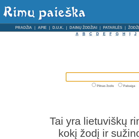
PRADŽIA
APIE
D.U.K.
DAINŲ ŽODŽIAI
PATARLĖS
ŽODŽI
A
B
C
D
E
F
G
H
I
J
Pilnas žodis
Pabaiga
Tai yra lietuviškų r
kokį žodį ir sužin