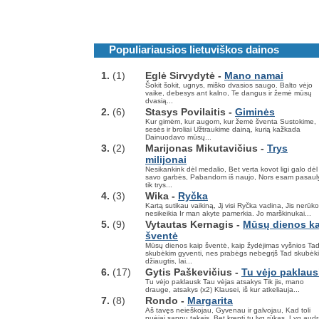
Populiariausios lietuviškos dainos
1.
(1)
Eglė Sirvydytė -
Mano namai
Šokit šokit, ugnys, miško dvasios saugo. Balto vėjo
vaike, debesys ant kalno, Te dangus ir žemė mūsų
dvasią...
2.
(6)
Stasys Povilaitis -
Giminės
Kur gimėm, kur augom, kur žemė šventa Sustokime,
sesės ir broliai Užtraukime dainą, kurią kažkada
Dainuodavo mūsų...
3.
(2)
Marijonas Mikutavičius -
Trys
milijonai
Nesikankink dėl medalio, Bet verta kovot ligi galo dėl
savo garbės, Pabandom iš naujo, Nors esam pasaul
tik trys...
4.
(3)
Wika -
Ryčka
Kartą sutikau vaikiną, Jį visi Ryčka vadina, Jis nerūko
nesikeikia Ir man akyte pamerkia. Jo marškinukai...
5.
(9)
Vytautas Kernagis -
Mūsų dienos ka
šventė
Mūsų dienos kaip šventė, kaip žydėjimas vyšnios Ta
skubėkim gyventi, nes prabėgs nebegrįš Tad skubėk
džiaugtis, lai...
6.
(17)
Gytis Paškevičius -
Tu vėjo paklaus
Tu vėjo paklausk Tau vėjas atsakys Tik jis, mano
drauge, atsakys (x2) Klausei, iš kur atkeliauja...
7.
(8)
Rondo -
Margarita
Aš tavęs neieškojau, Gyvenau ir galvojau, Kad toli
nuėjai sapnų takais. Bet krenti tu lyg rūkas, Lyg audr