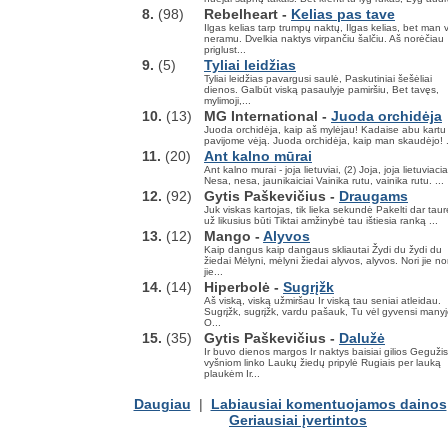
8.
(98)
Rebelheart -
Kelias pas tave
Ilgas kelias tarp trumpų naktų, Ilgas kelias, bet man 
neramu. Dvelkia naktys virpančiu šalčiu. Aš norėčiau
priglust...
9.
(5)
Tyliai leidžias
Tyliai leidžias pavargusi saulė, Paskutiniai šešėliai
dienos. Galbūt viską pasaulyje pamiršiu, Bet tavęs,
mylimoji,...
10.
(13)
MG International -
Juoda orchidėja
Juoda orchidėja, kaip aš mylėjau! Kadaise abu kartu
pavijome vėją. Juoda orchidėja, kaip man skaudėjo! .
11.
(20)
Ant kalno mūrai
Ant kalno murai - joja lietuviai, (2) Joja, joja lietuviacia
Nesa, nesa, jaunikaiciai Vainika rutu, vainika rutu. ...
12.
(92)
Gytis Paškevičius -
Draugams
Juk viskas kartojas, tik lieka sekundė Pakelti dar taur
už likusius būti Tiktai amžinybė tau ištiesia ranką ...
13.
(12)
Mango -
Alyvos
Kaip dangus kaip dangaus skliautai Žydi du žydi du
žiedai Mėlyni, mėlyni žiedai alyvos, alyvos. Nori jie nor
jie...
14.
(14)
Hiperbolė -
Sugrįžk
Aš viską, viską užmiršau Ir viską tau seniai atleidau.
Sugrįžk, sugrįžk, vardu pašauk, Tu vėl gyvensi manyj
O...
15.
(35)
Gytis Paškevičius -
Dalužė
Ir buvo dienos margos Ir naktys baisiai gilios Gegužis
vyšniom linko Laukų žiedų pripylė Rugiais per lauką
plaukėm Ir...
Daugiau
|
Labiausiai komentuojamos dainos
Geriausiai įvertintos