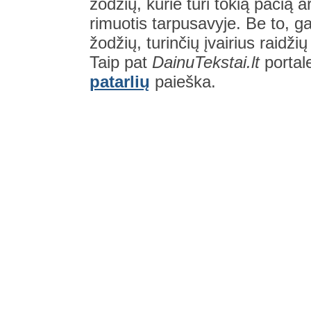
žodžių, kurie turi tokią pačią a
rimuotis tarpusavyje. Be to, gal
žodžių, turinčių įvairius raidži
Taip pat
DainuTekstai.lt
portal
patarlių
paieška.