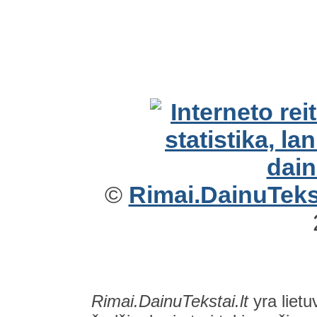
©
Rimai.DainuTekst
Rimai.DainuTekstai.lt
yra lietu