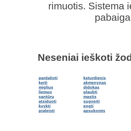
rimuotis. Sistema 
pabaiga
Neseniai ieškoti žod
pardalioti
keturdienis
kerti
akmenynas
miglius
didokas
liemuo
glaubti
santūru
mastis
atsiduoti
sugverti
kvykti
engti
praleisti
apsukomis