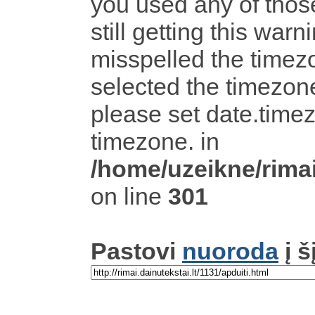
you used any of tho
still getting this warn
misspelled the timezo
selected the timezone
please set date.timez
timezone. in
/home/uzeikne/rimai
on line
301
Pastovi
nuoroda
į š