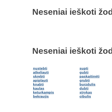
Neseniai ieškoti žod
Neseniai ieškoti žod
nustebti
supti
atkeliauti
gubti
skrebti
paskaitinėti
apiplauti
grubti
knabti
burzdulis
kaulas
dubti
keturkampis
strykas
bekraujis
cibulis