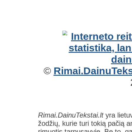
©
Rimai.DainuTekst
Rimai.DainuTekstai.lt
yra lietu
žodžių, kurie turi tokią pačią a
rimuotis tarpusavyje. Be to, gal