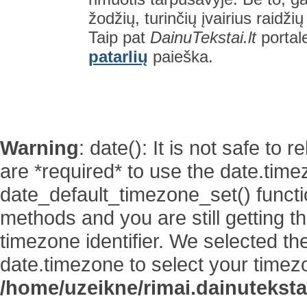
žodžių, turinčių įvairius raidži
Taip pat
DainuTekstai.lt
portal
patarlių
paieška.
Warning
: date(): It is not safe to
are *required* to use the date.time
date_default_timezone_set() functi
methods and you are still getting t
timezone identifier. We selected th
date.timezone to select your timez
/home/uzeikne/rimai.dainutekstai