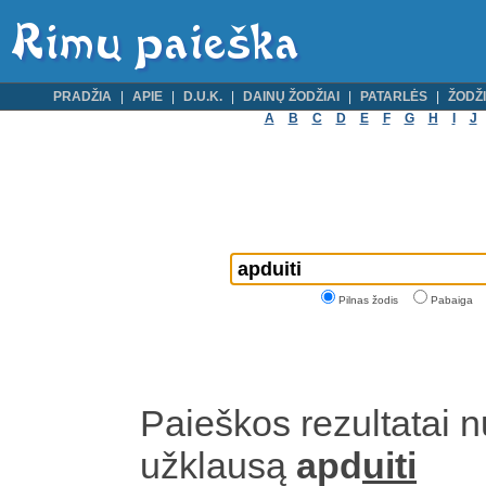
PRADŽIA
APIE
D.U.K.
DAINŲ ŽODŽIAI
PATARLĖS
ŽODŽI
A
B
C
D
E
F
G
H
I
J
Pilnas žodis
Pabaiga
Paieškos rezultatai 
užklausą
apd
uiti