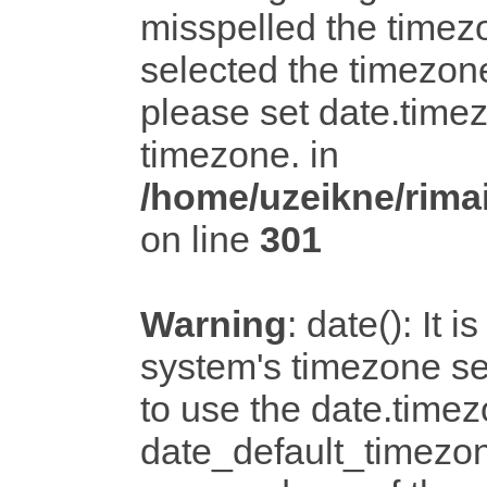
misspelled the timezo
selected the timezone
please set date.timez
timezone. in
/home/uzeikne/rimai
on line
301
Warning
: date(): It i
system's timezone set
to use the date.timez
date_default_timezon