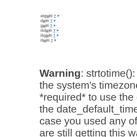
atg
u
i
ti
?
d
u
i
ti
?
g
u
i
ti
?
išd
u
i
ti
?
išg
u
i
ti
?
iš
u
i
ti
?
Warning
: strtotime():
the system's timezone
*required* to use the
the date_default_time
case you used any o
are still getting this 