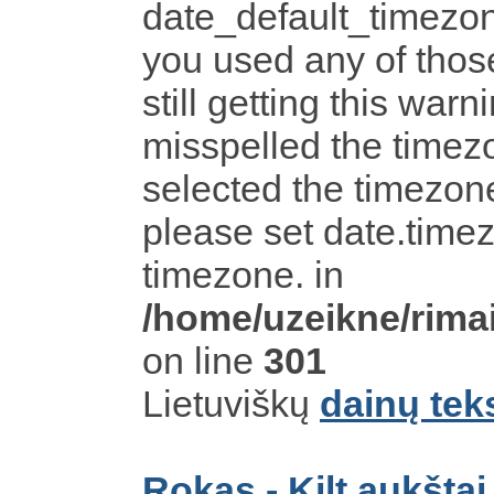
date_default_timezon
you used any of tho
still getting this warn
misspelled the timezo
selected the timezone
please set date.timez
timezone. in
/home/uzeikne/rimai
on line
301
Lietuviškų
dainų tek
Rokas - Kilt aukšta