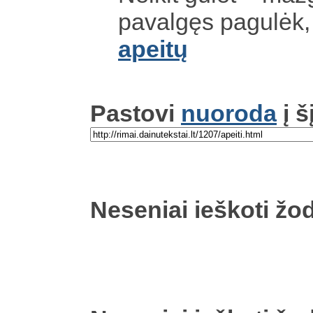
pavalgęs pagulėk,
apeitų
Pastovi
nuoroda
į š
Neseniai ieškoti žod