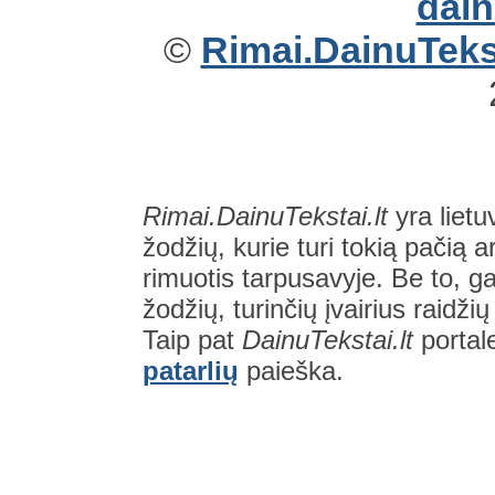
©
Rimai.DainuTekst
Rimai.DainuTekstai.lt
yra lietu
žodžių, kurie turi tokią pačią a
rimuotis tarpusavyje. Be to, gal
žodžių, turinčių įvairius raidži
Taip pat
DainuTekstai.lt
portal
patarlių
paieška.