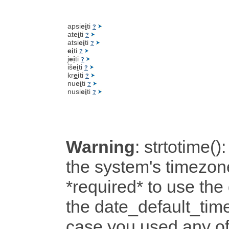
apsi
e
i
ti
?
at
e
i
ti
?
atsi
e
i
ti
?
e
i
ti
?
į
e
i
ti
?
iš
e
i
ti
?
kr
e
i
ti
?
nu
e
i
ti
?
nusi
e
i
ti
?
Warning
: strtotime():
the system's timezone
*required* to use the
the date_default_time
case you used any o