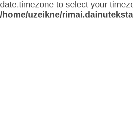
date.timezone to select your timez
/home/uzeikne/rimai.dainutekstai