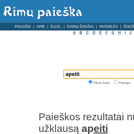
PRADŽIA
APIE
D.U.K.
DAINŲ ŽODŽIAI
PATARLĖS
ŽODŽI
A
B
C
D
E
F
G
H
I
J
Pilnas žodis
Pabaiga
Paieškos rezultatai 
užklausą
ap
eiti