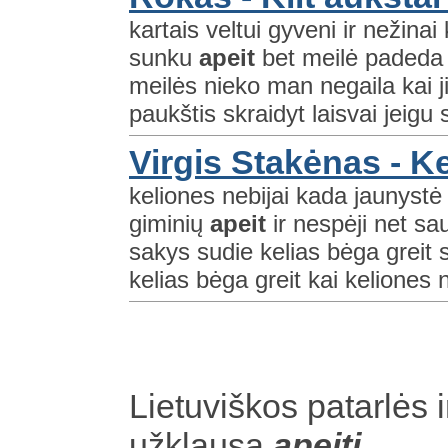
kartais veltui gyveni ir nežinai 
sunku
apeit
bet meilė padeda k
meilės nieko man negaila kai ji 
paukštis skraidyt laisvai jeigu 
Virgis Stakėnas - Ke
keliones nebijai kada jaunystė 
giminių
apeit
ir nespėji net s
sakys sudie kelias bėga greit 
kelias bėga greit kai keliones n
Lietuviškos patarlės i
užklausą
apeiti