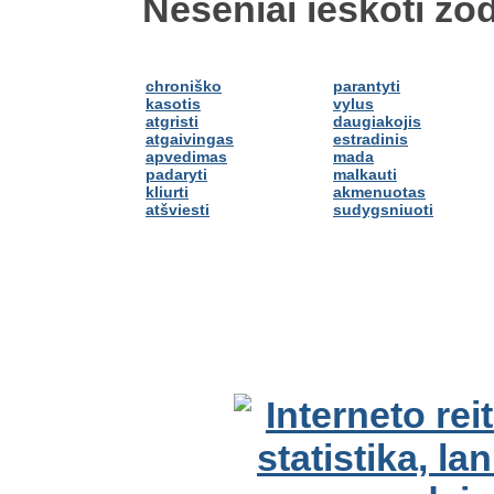
Neseniai ieškoti žod
chroniško
parantyti
kasotis
vylus
atgristi
daugiakojis
atgaivingas
estradinis
apvedimas
mada
padaryti
malkauti
kliurti
akmenuotas
atšviesti
sudygsniuoti