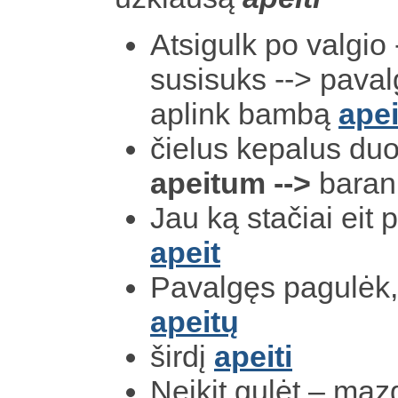
Atsigulk po valgio
susisuks --> paval
aplink bambą
apei
čielus kepalus duo
apeitum -->
barank
Jau ką stačiai eit 
apeit
Pavalgęs pagulėk,
apeitų
širdį
apeiti
Neikit gulėt – ma