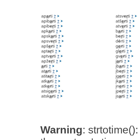
ap
a
r
ti
atsv
e
r
ti
?
?
apib
a
r
ti
atš
e
r
ti
?
?
apib
e
r
ti
atv
e
r
ti
?
?
apk
a
r
ti
b
a
r
ti
?
?
apsk
a
r
ti
b
e
r
ti
?
?
apsv
e
r
ti
d
ė
rti
?
?
apš
e
r
ti
g
e
r
ti
?
?
apt
a
r
ti
gl
e
r
ti
?
?
aptv
e
r
ti
gv
e
r
ti
?
?
apž
e
r
ti
į
a
r
ti
?
?
a
r
ti
įb
a
r
ti
?
?
at
a
r
ti
įb
e
r
ti
?
?
atit
a
r
ti
įg
e
r
ti
?
?
atk
a
r
ti
įk
a
r
ti
?
?
atk
e
r
ti
įn
e
r
ti
?
?
atsig
e
r
ti
įp
e
r
ti
?
?
atsk
a
r
ti
įs
a
r
ti
?
?
Warning
: strtotime():