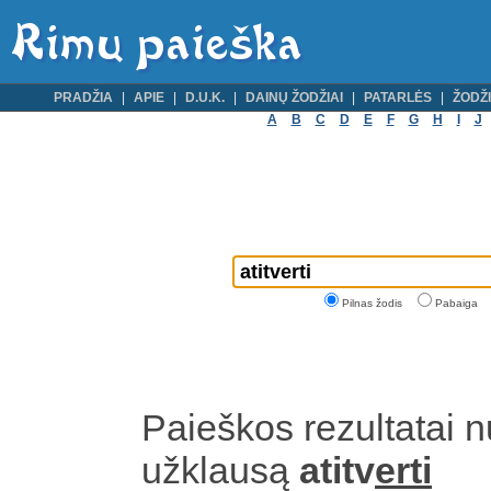
PRADŽIA
APIE
D.U.K.
DAINŲ ŽODŽIAI
PATARLĖS
ŽODŽI
A
B
C
D
E
F
G
H
I
J
Pilnas žodis
Pabaiga
Paieškos rezultatai 
užklausą
atitv
erti