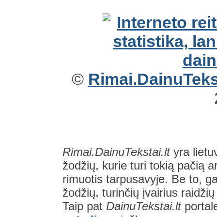
©
Rimai.DainuTekst
Rimai.DainuTekstai.lt
yra lietu
žodžių, kurie turi tokią pačią a
rimuotis tarpusavyje. Be to, gal
žodžių, turinčių įvairius raidži
Taip pat
DainuTekstai.lt
portal