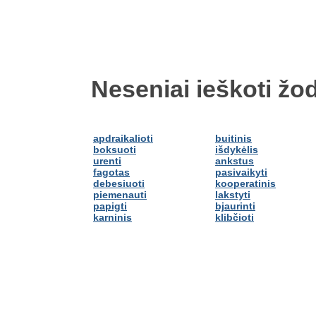
Neseniai ieškoti žod
apdraikalioti
buitinis
boksuoti
išdykėlis
urenti
ankstus
fagotas
pasivaikyti
debesiuoti
kooperatinis
piemenauti
lakstyti
papigti
bjaurinti
karninis
klibčioti