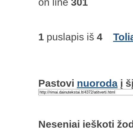
on line
301
1
puslapis iš
4
Toli
Pastovi
nuoroda
į š
Neseniai ieškoti žod