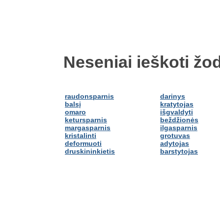
Neseniai ieškoti žod
raudonsparnis
darinys
balsį
kratytojas
omaro
išgvaldyti
ketursparnis
beždžionės
margasparnis
ilgasparnis
kristalinti
grotuvas
deformuoti
adytojas
druskininkietis
barstytojas