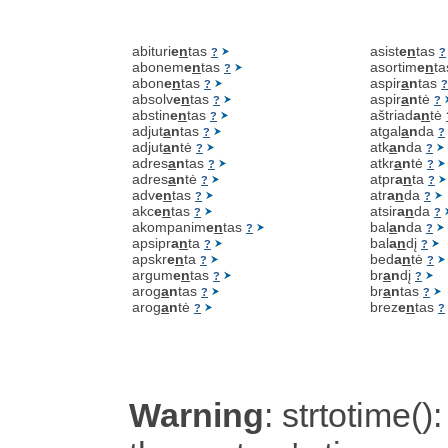
abituri
e
n
tas
asist
e
n
tas
?
?
abonem
e
n
tas
asortim
e
n
t
?
abon
e
n
tas
aspir
a
n
tas
?
?
absolv
e
n
tas
aspir
a
n
tė
?
?
abstin
e
n
tas
aštriad
a
n
tė
?
adjut
a
n
tas
atgal
a
n
da
?
?
adjut
a
n
tė
atk
a
n
da
?
?
adres
a
n
tas
atkr
a
n
tė
?
?
adres
a
n
tė
atpr
a
n
ta
?
?
adv
e
n
tas
atr
a
n
da
?
?
akc
e
n
tas
atsir
a
n
da
?
?
akompanim
e
n
tas
bal
a
n
da
?
?
apsipr
a
n
ta
bal
a
n
dį
?
?
apskr
e
n
ta
bed
a
n
tė
?
?
argum
e
n
tas
br
a
n
dį
?
?
arog
a
n
tas
br
a
n
tas
?
?
arog
a
n
tė
brez
e
n
tas
?
?
Warning
: strtotime():