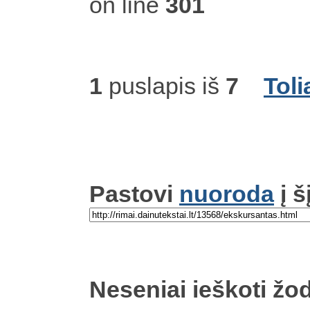
on line
301
1
puslapis iš
7
Toli
Pastovi
nuoroda
į š
Neseniai ieškoti žod