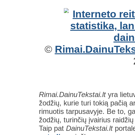
©
Rimai.DainuTekst
Rimai.DainuTekstai.lt
yra lietu
žodžių, kurie turi tokią pačią a
rimuotis tarpusavyje. Be to, gal
žodžių, turinčių įvairius raidži
Taip pat
DainuTekstai.lt
portal