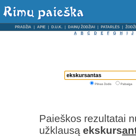
PRADŽIA
APIE
D.U.K.
DAINŲ ŽODŽIAI
PATARLĖS
ŽODŽI
A
B
C
D
E
F
G
H
I
J
Pilnas žodis
Pabaiga
Paieškos rezultatai 
užklausą
ekskurs
an