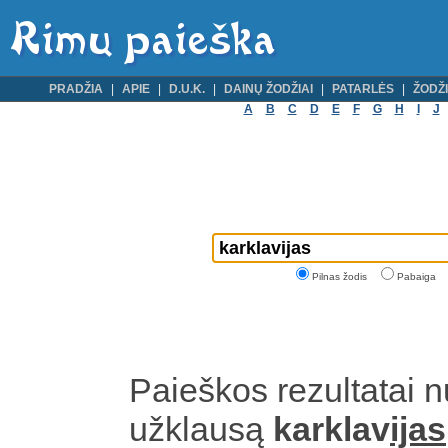
PRADŽIA
APIE
D.U.K.
DAINŲ ŽODŽIAI
PATARLĖS
ŽODŽI
A
B
C
D
E
F
G
H
I
J
Pilnas žodis
Pabaiga
Paieškos rezultatai 
užklausą
karklav
ijas