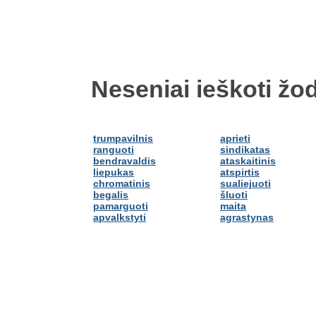
Neseniai ieškoti žod
trumpavilnis
aprieti
ranguoti
sindikatas
bendravaldis
ataskaitinis
liepukas
atspirtis
chromatinis
sualiejuoti
begalis
šluoti
pamarguoti
maita
apvalkstyti
agrastynas