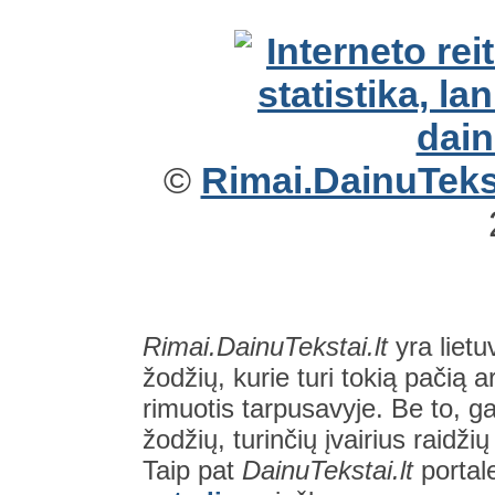
©
Rimai.DainuTekst
Rimai.DainuTekstai.lt
yra lietu
žodžių, kurie turi tokią pačią a
rimuotis tarpusavyje. Be to, gal
žodžių, turinčių įvairius raidži
Taip pat
DainuTekstai.lt
portal