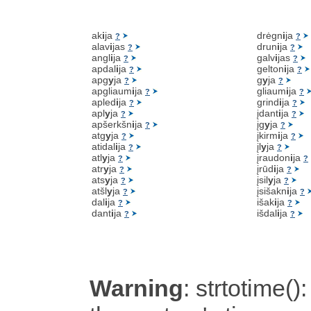
ak
i
ja
drėgn
i
ja
?
?
alav
i
jas
drun
i
ja
?
?
angl
i
ja
galv
i
jas
?
?
apdal
i
ja
gelton
i
ja
?
?
apg
y
ja
g
y
ja
?
?
apgliaum
i
ja
gliaum
i
ja
?
?
apled
i
ja
grind
i
ja
?
?
apl
y
ja
įdant
i
ja
?
?
apšerkšn
i
ja
įg
y
ja
?
?
atg
y
ja
įkirm
i
ja
?
?
atidal
i
ja
įl
y
ja
?
?
atl
y
ja
įraudon
i
ja
?
?
atr
y
ja
įrūd
i
ja
?
?
ats
y
ja
įsil
y
ja
?
?
atšl
y
ja
įsišakn
i
ja
?
?
dal
i
ja
išak
i
ja
?
?
dant
i
ja
išdal
i
ja
?
?
Warning
: strtotime():