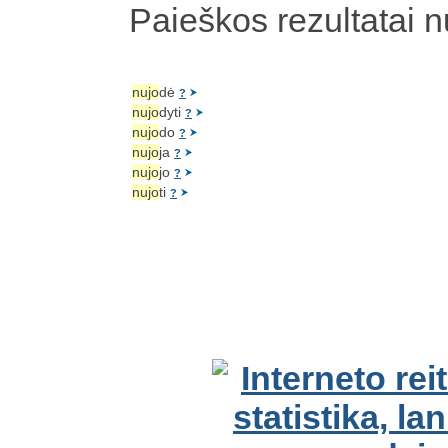
Paieškos rezultatai 
nujo
dė
?
nujo
dyti
?
nujo
do
?
nujo
ja
?
nujo
jo
?
nujo
ti
?