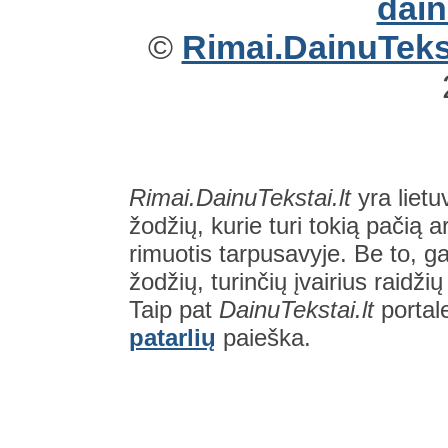
©
Rimai.DainuTekst
Rimai.DainuTekstai.lt
yra lietu
žodžių, kurie turi tokią pačią a
rimuotis tarpusavyje. Be to, gal
žodžių, turinčių įvairius raidži
Taip pat
DainuTekstai.lt
portal
patarlių
paieška.