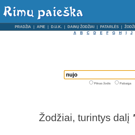
PRADŽIA
APIE
D.U.K.
DAINŲ ŽODŽIAI
PATARLĖS
ŽODŽI
A
B
C
D
E
F
G
H
I
J
Pilnas žodis
Pabaiga
Žodžiai, turintys dalį