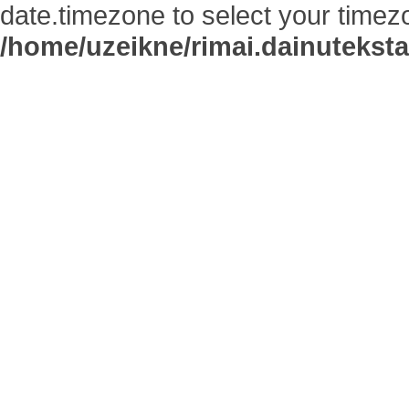
date.timezone to select your timez
/home/uzeikne/rimai.dainutekstai