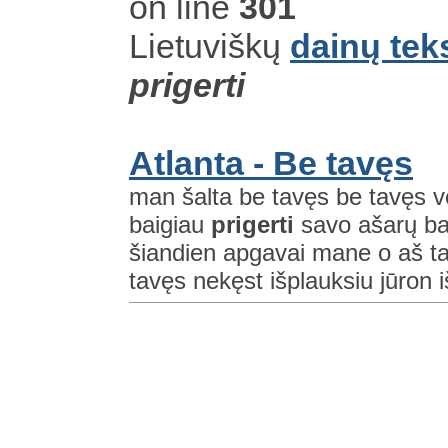
on line
301
Lietuviškų
dainų tek
prigerti
Atlanta - Be tavęs
man šalta be tavęs be tavęs vėl
baigiau
prigerti
savo ašarų balo
šiandien apgavai mane o aš t
tavęs nekęst išplauksiu jūron i