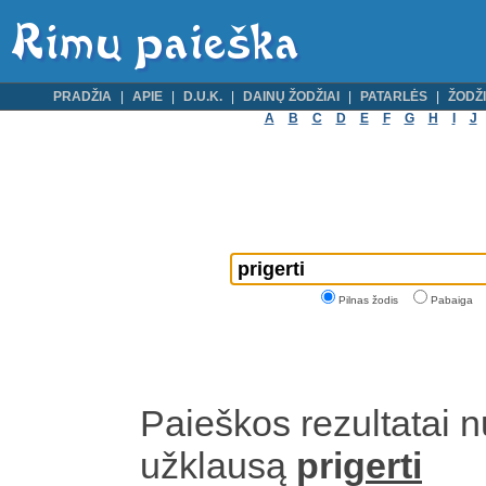
PRADŽIA
APIE
D.U.K.
DAINŲ ŽODŽIAI
PATARLĖS
ŽODŽI
A
B
C
D
E
F
G
H
I
J
Pilnas žodis
Pabaiga
Paieškos rezultatai 
užklausą
prig
erti