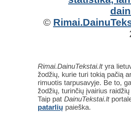
©
Rimai.DainuTekst
Rimai.DainuTekstai.lt
yra lietu
žodžių, kurie turi tokią pačią a
rimuotis tarpusavyje. Be to, gal
žodžių, turinčių įvairius raidži
Taip pat
DainuTekstai.lt
portal
patarlių
paieška.