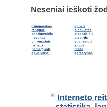
Neseniai ieškoti žod
trumpavilnis
aprieti
ranguoti
sindikatas
bendravaldis
ataskaitinis
liepukas
atspirtis
chromatinis
sualiejuoti
begalis
šluoti
pamarguoti
maita
apvalkstyti
agrastynas