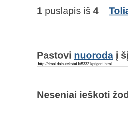
1
puslapis iš
4
Toli
Pastovi
nuoroda
į š
Neseniai ieškoti žod