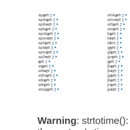
ap
a
r
ti
atsk
a
r
ti
?
?
apib
a
r
ti
atsv
e
r
ti
?
?
apib
e
r
ti
atš
e
r
ti
?
?
apk
a
r
ti
atv
e
r
ti
?
?
apsk
a
r
ti
b
a
r
ti
?
?
apsv
e
r
ti
b
e
r
ti
?
?
apš
e
r
ti
d
ė
rti
?
?
apt
a
r
ti
g
e
r
ti
?
?
aptv
e
r
ti
gl
e
r
ti
?
?
apž
e
r
ti
gv
e
r
ti
?
?
a
r
ti
į
a
r
ti
?
?
at
a
r
ti
įb
a
r
ti
?
?
atit
a
r
ti
įb
e
r
ti
?
?
atitv
e
r
ti
įg
e
r
ti
?
?
atk
a
r
ti
įk
a
r
ti
?
?
atk
e
r
ti
įn
e
r
ti
?
?
atsig
e
r
ti
įp
e
r
ti
?
?
Warning
: strtotime():