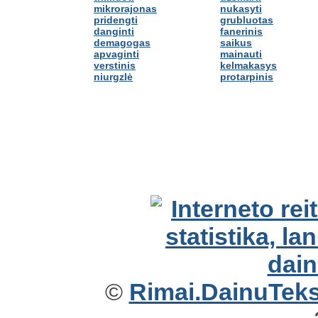
mikrorajonas
nukasyti
pridengti
grubluotas
danginti
fanerinis
demagogas
saikus
apvaginti
mainauti
verstinis
kelmakasys
niurgzlė
protarpinis
©
Rimai.DainuTekst