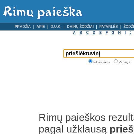
PRADŽIA
APIE
D.U.K.
DAINŲ ŽODŽIAI
PATARLĖS
ŽODŽI
A
B
C
D
E
F
G
H
I
J
Pilnas žodis
Pabaiga
Rimų paieškos rezult
pagal užklausą
prieš