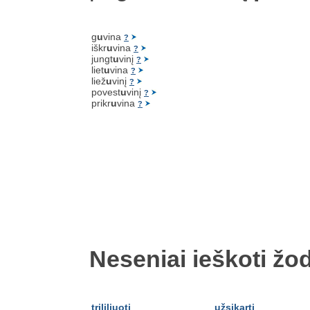
g
u
vina
?
iškr
u
vina
?
jungt
u
vinį
?
liet
u
vina
?
liež
u
vinį
?
povest
u
vinį
?
prikr
u
vina
?
Neseniai ieškoti žod
trililiuoti
užsikarti