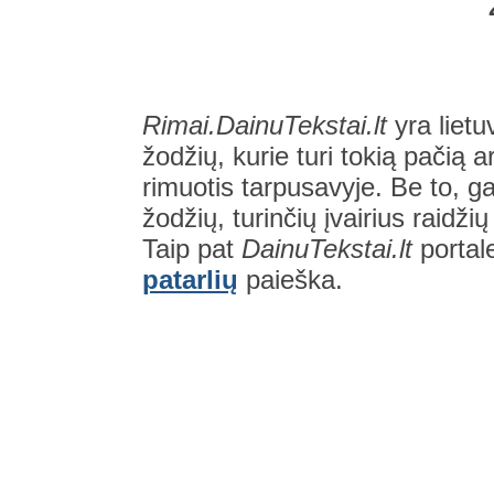
Rimai.DainuTekstai.lt
yra lietu
žodžių, kurie turi tokią pačią a
rimuotis tarpusavyje. Be to, gal
žodžių, turinčių įvairius raidži
Taip pat
DainuTekstai.lt
portal
patarlių
paieška.