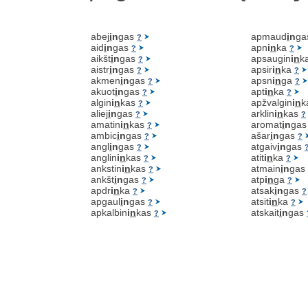
abej
i
n
gas
apmaud
i
n
ga
?
aid
i
n
gas
apn
i
n
ka
?
?
aikšt
i
n
gas
apsaugin
i
n
k
?
aistr
i
n
gas
apsir
i
n
ka
?
?
akmen
i
n
gas
apsn
i
n
ga
?
?
akuot
i
n
gas
apt
i
n
ka
?
?
algin
i
n
kas
apžvalgin
i
n
k
?
aliej
i
n
gas
arklin
i
n
kas
?
?
amatin
i
n
kas
aromat
i
n
ga
?
ambic
i
n
gas
ašar
i
n
gas
?
?
angl
i
n
gas
atgaiv
i
n
gas
?
anglin
i
n
kas
atit
i
n
ka
?
?
ankstin
i
n
kas
atmain
i
n
gas
?
ankšt
i
n
gas
atp
i
n
ga
?
?
apdr
i
n
ka
atsak
i
n
gas
?
?
apgaul
i
n
gas
atsit
i
n
ka
?
?
apkalbin
i
n
kas
atskait
i
n
gas
?