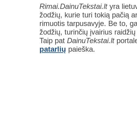
Rimai.DainuTekstai.lt
yra lietu
žodžių, kurie turi tokią pačią a
rimuotis tarpusavyje. Be to, gal
žodžių, turinčių įvairius raidži
Taip pat
DainuTekstai.lt
portal
patarlių
paieška.