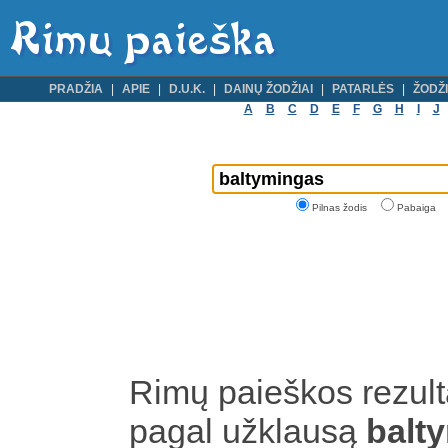
PRADŽIA
APIE
D.U.K.
DAINŲ ŽODŽIAI
PATARLĖS
ŽODŽI
A
B
C
D
E
F
G
H
I
J
Pilnas žodis
Pabaiga
Rimų paieškos rezult
pagal užklausą
balt