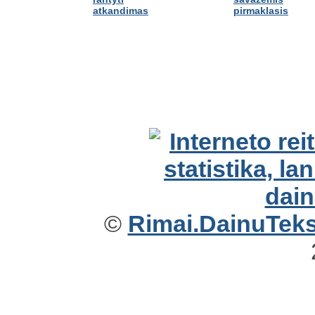
atkandimas
pirmaklasis
©
Rimai.DainuTekst