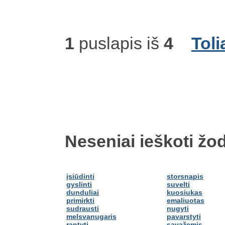
1
puslapis iš
4
Toli
Neseniai ieškoti žod
įsiūdinti
storsnapis
gyslinti
suvelti
dunduliai
kuosiukas
primirkti
emaliuotas
sudrausti
nugyti
melsvanugaris
pavarstyti
rantyti
savažemis