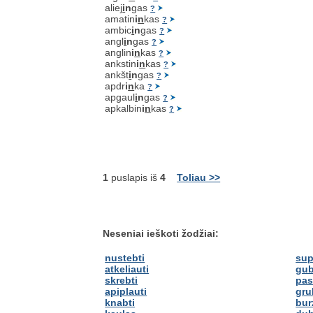
aliej
i
n
gas
?
amatin
i
n
kas
?
ambic
i
n
gas
?
angl
i
n
gas
?
anglin
i
n
kas
?
ankstin
i
n
kas
?
ankšt
i
n
gas
?
apdr
i
n
ka
?
apgaul
i
n
gas
?
apkalbin
i
n
kas
?
1
puslapis iš
4
Toliau >>
Neseniai ieškoti žodžiai:
nustebti
sup
atkeliauti
gub
skrebti
pas
apiplauti
gru
knabti
bur