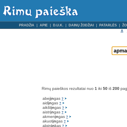
PRADŽIA
APIE
D.U.K.
DAINŲ ŽODŽIAI
PATARLĖS
ŽO
A
Rimų paieškos rezultatai nuo
1
iki
50
iš
200
pag
abej
i
n
gas
?
aid
i
n
gas
?
aikšt
i
n
gas
?
aistr
i
n
gas
?
akmen
i
n
gas
?
akuot
i
n
gas
?
algin
i
n
kas
?