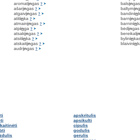
aromat
i
n
gas
bals
i
n
ga
?
ašar
i
n
gas
baltym
i
n
?
atgaiv
i
n
gas
bandin
i
n
?
atit
i
n
ka
barn
i
n
ga
?
atmain
i
n
gas
barnin
i
n
k
?
atp
i
n
ga
bėd
i
n
ga
?
atsak
i
n
gas
bereikal
i
?
atsit
i
n
ka
bylin
i
n
ka
?
atskait
i
n
gas
blaivin
i
n
k
?
audr
i
n
gas
?
ti
apskritulis
ti
apsikulti
kaitinėti
cipulis
bti
godulis
zdulis
gerulis