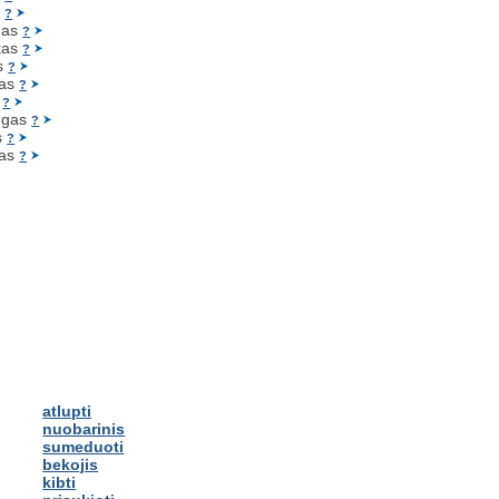
s
?
gas
?
kas
?
s
?
as
?
s
?
n
gas
?
s
?
as
?
atlupti
nuobarinis
sumeduoti
bekojis
kibti