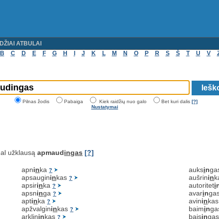
DŽIAI ATBULAI
B
C
D
E
F
G
H
I
J
K
L
M
N
O
P
R
S
Š
T
U
V
Pilnas žodis
Pabaiga
Kiek raidžių nuo galo
Bet kuri dalis
[?]
Nustatymai
al užklausą
apmaud
ingas
[?]
apn
i
n
ka
auks
i
n
ga
?
apsaugin
i
n
kas
aušrin
i
n
k
?
apsir
i
n
ka
autoritet
i
?
apsn
i
n
ga
avar
i
n
ga
?
apt
i
n
ka
avin
i
n
ka
?
apžvalgin
i
n
kas
baim
i
n
g
?
arklin
i
n
kas
bais
i
n
ga
?