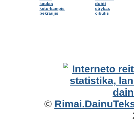
kaulas
dubti
keturkampis
strykas
bekraujis
cibulis
©
Rimai.DainuTekst