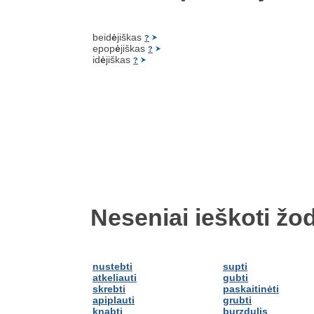
beid
ė
jiškas
?
epop
ė
jiškas
?
id
ė
jiškas
?
Neseniai ieškoti žod
nustebti
supti
atkeliauti
gubti
skrebti
paskaitinėti
apiplauti
grubti
knabti
burzdulis