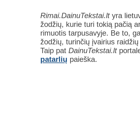
Rimai.DainuTekstai.lt
yra lietu
žodžių, kurie turi tokią pačią a
rimuotis tarpusavyje. Be to, gal
žodžių, turinčių įvairius raidži
Taip pat
DainuTekstai.lt
portal
patarlių
paieška.