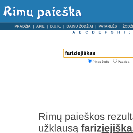
PRADŽIA
APIE
D.U.K.
DAINŲ ŽODŽIAI
PATARLĖS
ŽODŽI
A
B
C
D
E
F
G
H
I
J
Pilnas žodis
Pabaiga
Rimų paieškos rezult
užklausą
fariz
iejišk