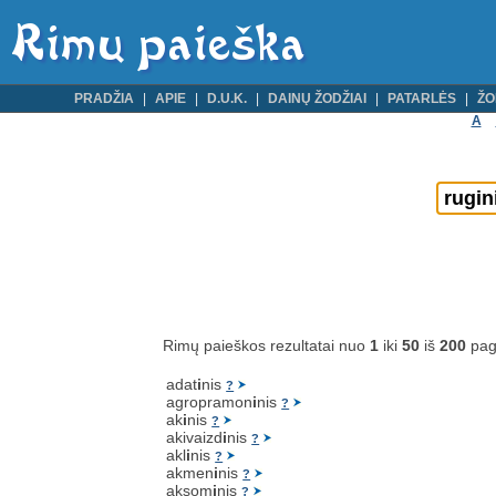
PRADŽIA
APIE
D.U.K.
DAINŲ ŽODŽIAI
PATARLĖS
ŽO
A
Rimų paieškos rezultatai nuo
1
iki
50
iš
200
pag
adat
i
nis
?
agropramon
i
nis
?
ak
i
nis
?
akivaizd
i
nis
?
akl
i
nis
?
akmen
i
nis
?
aksom
i
nis
?