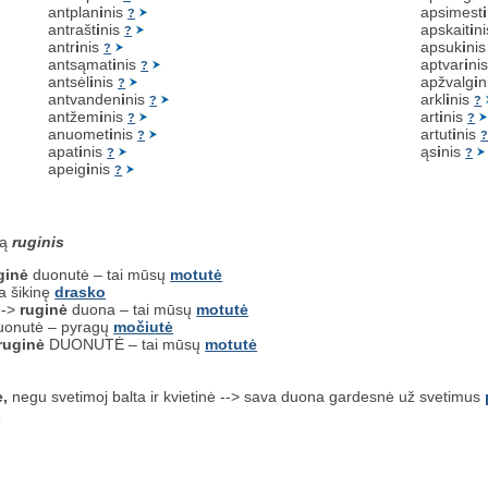
antplan
i
nis
apsimest
i
?
antrašt
i
nis
apskait
i
n
?
antr
i
nis
apsuk
i
ni
?
antsąmat
i
nis
aptvar
i
ni
?
antsėl
i
nis
apžvalg
i
n
?
antvanden
i
nis
arkl
i
nis
?
?
antžem
i
nis
art
i
nis
?
?
anuomet
i
nis
artut
i
nis
?
apat
i
nis
ąs
i
nis
?
?
apeig
i
nis
?
są
ruginis
ginė
duonutė – tai mūsų
motutė
a šikinę
drasko
-->
ruginė
duona – tai mūsų
motutė
duonutė – pyragų
močiutė
ruginė
DUONUTĖ – tai mūsų
motutė
ė,
negu svetimoj balta ir kvietinė --> sava duona gardesnė už svetimus
i