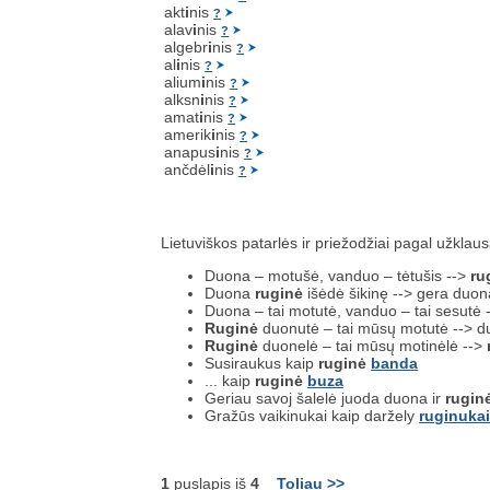
akt
i
nis
?
alav
i
nis
?
algebr
i
nis
?
al
i
nis
?
alium
i
nis
?
alksn
i
nis
?
amat
i
nis
?
amerik
i
nis
?
anapus
i
nis
?
ančdėl
i
nis
?
Lietuviškos patarlės ir priežodžiai pagal užklau
Duona – motušė, vanduo – tėtušis -->
ru
Duona
ruginė
išėdė šikinę --> gera duon
Duona – tai motutė, vanduo – tai sesutė 
Ruginė
duonutė – tai mūsų motutė --> 
Ruginė
duonelė – tai mūsų motinėlė -->
Susiraukus kaip
ruginė
banda
... kaip
ruginė
buza
Geriau savoj šalelė juoda duona ir
rugin
Gražūs vaikinukai kaip daržely
ruginuka
1
puslapis iš
4
Toliau >>