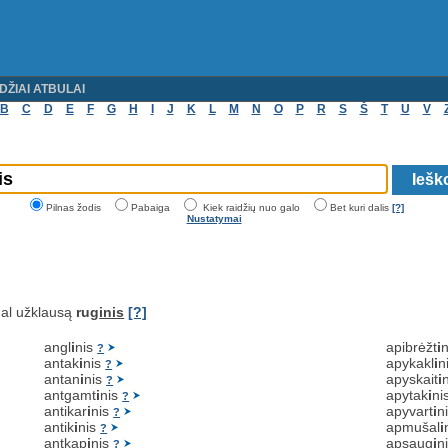
DŽIAI ATBULAI
B
C
D
E
F
G
H
I
J
K
L
M
N
O
P
R
S
Š
T
U
V
Pilnas žodis
Pabaiga
Kiek raidžių nuo galo
Bet kuri dalis
[?]
Nustatymai
al užklausą
rug
inis
[?]
angl
i
nis
apibrėžt
i
?
antak
i
nis
apykakl
i
n
?
antan
i
nis
apyskait
i
?
antgamt
i
nis
apytak
i
ni
?
antikar
i
nis
apyvart
i
n
?
antik
i
nis
apmušal
i
?
antkap
i
nis
apsaug
i
n
?