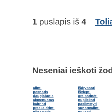
1
puslapis iš
4
Toli
Neseniai ieškoti žod
alinti
išdrybsoti
pesnotis
išviepti
daugiabutis
graibstinėti
akmenuotas
nuplieksti
kaitrinti
pasiimstyti
praskaidrinti
sunormalinti
pilnametis
prikasti