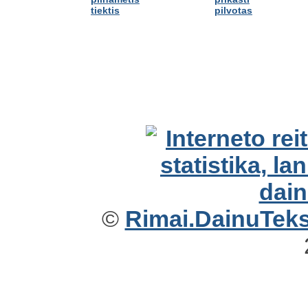
tiektis
pilvotas
©
Rimai.DainuTekst