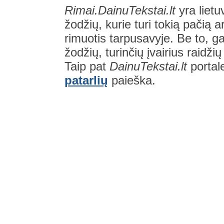
Rimai.DainuTekstai.lt
yra lietu
žodžių, kurie turi tokią pačią a
rimuotis tarpusavyje. Be to, gal
žodžių, turinčių įvairius raidži
Taip pat
DainuTekstai.lt
portal
patarlių
paieška.