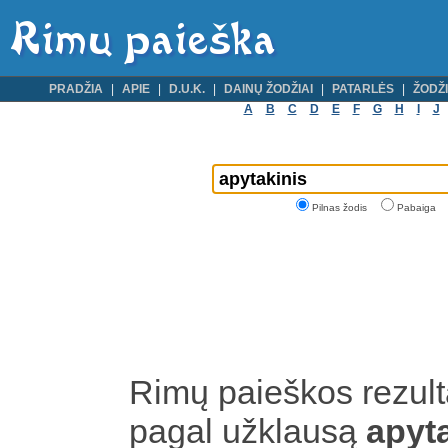
PRADŽIA
APIE
D.U.K.
DAINŲ ŽODŽIAI
PATARLĖS
ŽODŽI
A
B
C
D
E
F
G
H
I
J
Pilnas žodis
Pabaiga
Rimų paieškos rezult
pagal užklausą
apyt