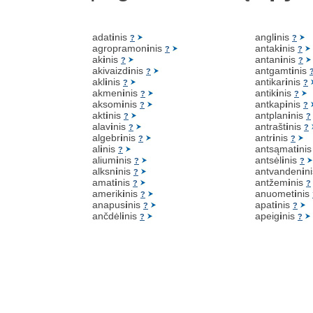
adat
i
nis
angl
i
nis
?
?
agropramon
i
nis
antak
i
nis
?
?
ak
i
nis
antan
i
nis
?
?
akivaizd
i
nis
antgamt
i
nis
?
akl
i
nis
antikar
i
nis
?
?
akmen
i
nis
antik
i
nis
?
?
aksom
i
nis
antkap
i
nis
?
?
akt
i
nis
antplan
i
nis
?
?
alav
i
nis
antrašt
i
nis
?
?
algebr
i
nis
antr
i
nis
?
?
al
i
nis
antsąmat
i
ni
?
alium
i
nis
antsėl
i
nis
?
?
alksn
i
nis
antvanden
i
n
?
amat
i
nis
antžem
i
nis
?
?
amerik
i
nis
anuomet
i
nis
?
anapus
i
nis
apat
i
nis
?
?
ančdėl
i
nis
apeig
i
nis
?
?