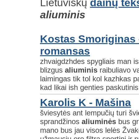
Lietuviškų
dainų tek
aliuminis
Kostas Smoriginas 
romansas
zhvaigdzhdes spygliais man ish
blizgus
aliuminis
raibuliavo v
laimingas tik tol kol kazhkas p
kad likai ish genties paskutinis 
Karolis K - Mašina
šviesytės ant lempučių turi švi
sprandžinos
aliuminės
bus gr
mano bus jau visos lelės Žvak
užmausiu oro filtrą sportini ir p