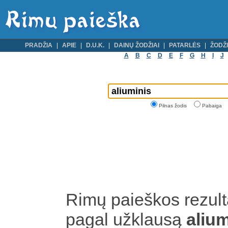
PRADŽIA
APIE
D.U.K.
DAINŲ ŽODŽIAI
PATARLĖS
ŽODŽI
A
B
C
D
E
F
G
H
I
J
Pilnas žodis
Pabaiga
Rimų paieškos rezult
pagal užklausą
aliu