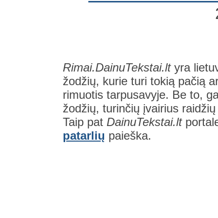
Rimai.DainuTekstai.lt
yra lietu
žodžių, kurie turi tokią pačią a
rimuotis tarpusavyje. Be to, gal
žodžių, turinčių įvairius raidži
Taip pat
DainuTekstai.lt
portal
patarlių
paieška.