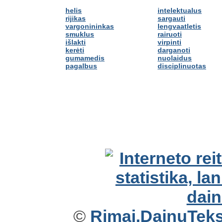
helis
intelektualus
rijikas
sargauti
vargonininkas
lengvaatletis
smuklus
rairuoti
išlakti
virpinti
kerėti
darganoti
gumamedis
nuolaidus
pagalbus
disciplinuotas
©
Rimai.DainuTekst