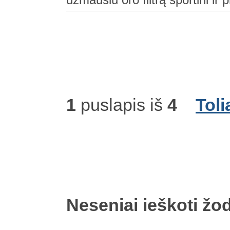
1
puslapis iš
4
Toli
Neseniai ieškoti žod