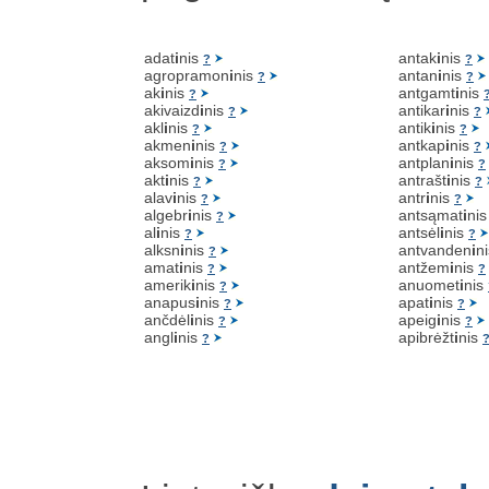
adat
i
nis
antak
i
nis
?
?
agropramon
i
nis
antan
i
nis
?
?
ak
i
nis
antgamt
i
nis
?
akivaizd
i
nis
antikar
i
nis
?
?
akl
i
nis
antik
i
nis
?
?
akmen
i
nis
antkap
i
nis
?
?
aksom
i
nis
antplan
i
nis
?
?
akt
i
nis
antrašt
i
nis
?
?
alav
i
nis
antr
i
nis
?
?
algebr
i
nis
antsąmat
i
ni
?
al
i
nis
antsėl
i
nis
?
?
alksn
i
nis
antvanden
i
n
?
amat
i
nis
antžem
i
nis
?
?
amerik
i
nis
anuomet
i
nis
?
anapus
i
nis
apat
i
nis
?
?
ančdėl
i
nis
apeig
i
nis
?
?
angl
i
nis
apibrėžt
i
nis
?