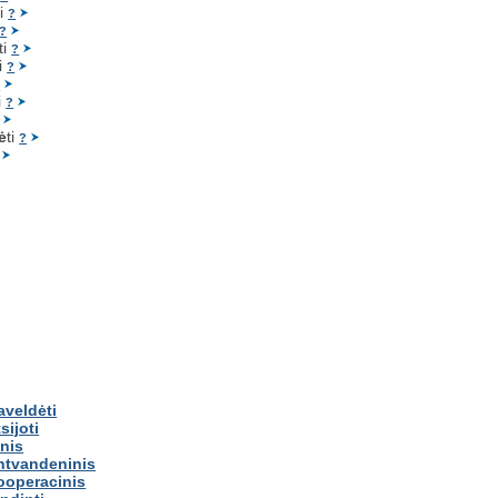
ti
?
?
ti
?
ti
?
?
i
?
ė
ti
?
aveldėti
sijoti
inis
ntvandeninis
ooperacinis