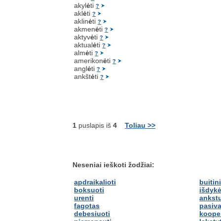
akyl
ė
ti
?
akl
ė
ti
?
aklin
ė
ti
?
akmen
ė
ti
?
aktyv
ė
ti
?
aktual
ė
ti
?
alm
ė
ti
?
amerikon
ė
ti
?
angl
ė
ti
?
ankšt
ė
ti
?
1
puslapis iš
4
Toliau >>
Neseniai ieškoti žodžiai:
apdraikalioti
buitin
boksuoti
išdykė
urenti
ankst
fagotas
pasiva
debesiuoti
kooper