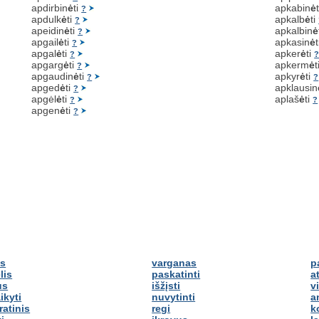
apdirbin
ė
ti
apkabin
ė
?
apdulk
ė
ti
apkalb
ė
ti
?
apeidin
ė
ti
apkalbin
ė
?
apgail
ė
ti
apkasin
ė
?
apgal
ė
ti
apker
ė
ti
?
apgarg
ė
ti
apkerm
ė
t
?
apgaudin
ė
ti
apkyr
ė
ti
?
?
apged
ė
ti
apklausin
?
apgėl
ė
ti
aplaš
ė
ti
?
?
apgen
ė
ti
?
is
varganas
p
lis
paskatinti
at
us
išžįsti
v
ikyti
nuvytinti
a
atinis
regi
k