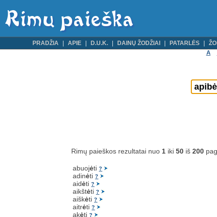
PRADŽIA
APIE
D.U.K.
DAINŲ ŽODŽIAI
PATARLĖS
ŽO
A
Rimų paieškos rezultatai nuo
1
iki
50
iš
200
pag
abuoj
ė
ti
?
adin
ė
ti
?
aid
ė
ti
?
aikšt
ė
ti
?
aišk
ė
ti
?
aitr
ė
ti
?
ak
ė
ti
?