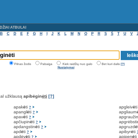
DŽIAI ATBULAI
B
C
D
E
F
G
H
I
J
K
L
M
N
O
P
R
S
Š
T
U
V
Pilnas žodis
Pabaiga
Kiek raidžių nuo galo
Bet kuri dalis
[?]
Nustatymai
al užklausą
apibėgin
ėti
[?]
apak
ė
ti
apgleiv
ė
t
?
apangl
ė
ti
apgliaum
?
apav
ė
ti
apgrauži
?
apčiupin
ė
ti
apgrėbsti
?
apdangstin
ė
ti
apgruzd
ė
?
apd
ė
ti
apibyr
ė
ti
?
apdėv
ė
ti
apipen
ė
t
?