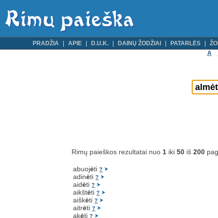
PRADŽIA
APIE
D.U.K.
DAINŲ ŽODŽIAI
PATARLĖS
ŽO
A
Rimų paieškos rezultatai nuo
1
iki
50
iš
200
pag
abuoj
ė
ti
?
adin
ė
ti
?
aid
ė
ti
?
aikšt
ė
ti
?
aišk
ė
ti
?
aitr
ė
ti
?
ak
ė
ti
?