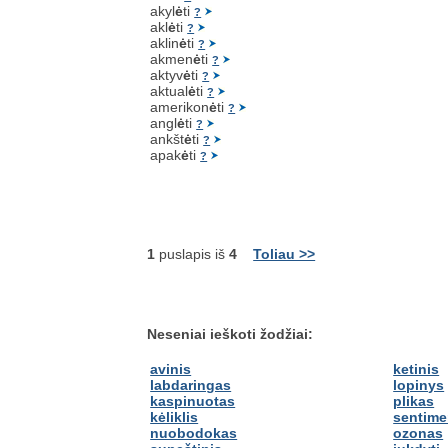
akyl
ė
ti
?
akl
ė
ti
?
aklin
ė
ti
?
akmen
ė
ti
?
aktyv
ė
ti
?
aktual
ė
ti
?
amerikon
ė
ti
?
angl
ė
ti
?
ankšt
ė
ti
?
apak
ė
ti
?
1
puslapis iš
4
Toliau >>
Neseniai ieškoti žodžiai:
avinis
ketinis
labdaringas
lopinys
kaspinuotas
plikas
kėliklis
sentime
nuobodokas
ozonas