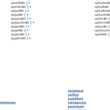
apdulk
ė
ti
apkabin
ė
?
apeidin
ė
ti
apkalb
ė
ti
?
apgail
ė
ti
apkalbin
ė
?
apgal
ė
ti
apkasin
ė
?
apgarg
ė
ti
apker
ė
ti
?
apgaudin
ė
ti
apkerm
ė
t
?
apged
ė
ti
apkyr
ė
ti
?
?
apgėl
ė
ti
apklausin
?
apgen
ė
ti
aplaš
ė
ti
?
?
apgleiv
ė
ti
?
nerimauti
seilios
suieškoti
ntalizmas
vienapusis
pasimesti