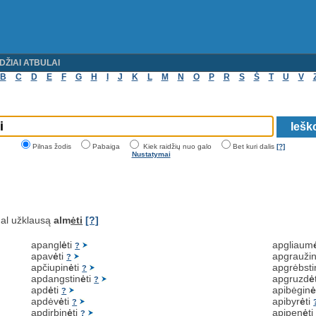
DŽIAI ATBULAI
B
C
D
E
F
G
H
I
J
K
L
M
N
O
P
R
S
Š
T
U
V
Pilnas žodis
Pabaiga
Kiek raidžių nuo galo
Bet kuri dalis
[?]
Nustatymai
al užklausą
alm
ėti
[?]
apangl
ė
ti
apgliaum
?
apav
ė
ti
apgrauži
?
apčiupin
ė
ti
apgrėbsti
?
apdangstin
ė
ti
apgruzd
ė
?
apd
ė
ti
apibėgin
?
apdėv
ė
ti
apibyr
ė
ti
?
apdirbin
ė
ti
apipen
ė
t
?