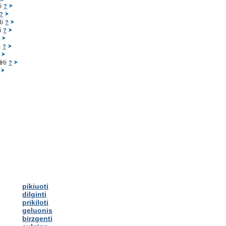
ti
?
?
ti
?
ti
?
?
i
?
ė
ti
?
pikiuoti
dilginti
prikiloti
geluonis
birzgenti