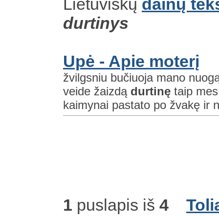
Lietuviškų
dainų tek
durtinys
Upė - Apie moterį
žvilgsniu bučiuoja mano nuogą k
veide žaizdą
durtinę
taip mes 
kaimynai pastato po žvakę ir n
1
puslapis iš
4
Toli