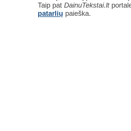
Taip pat
DainuTekstai.lt
portal
patarlių
paieška.