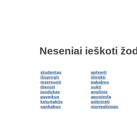
Neseniai ieškoti žod
studentas
aptverti
išsprogti
ištrūkti
rezervuoti
pakabus
dienoti
sukti
juodukas
anglinis
paveikus
apostrofa
keturtaktis
gūbrinėti
sankabus
siurrealizmas