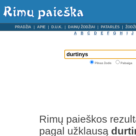
PRADŽIA
APIE
D.U.K.
DAINŲ ŽODŽIAI
PATARLĖS
ŽODŽI
A
B
C
D
E
F
G
H
I
J
Pilnas žodis
Pabaiga
Rimų paieškos rezult
pagal užklausą
durti