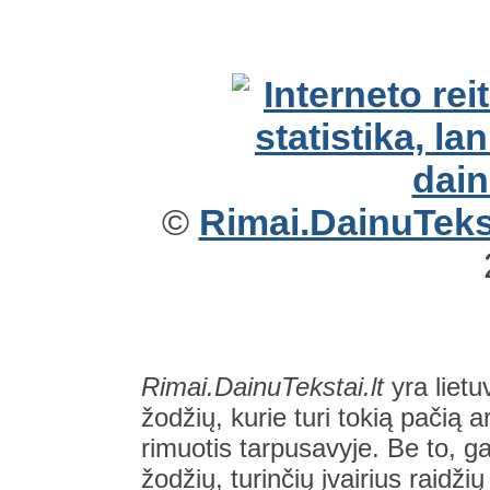
©
Rimai.DainuTekst
Rimai.DainuTekstai.lt
yra lietu
žodžių, kurie turi tokią pačią a
rimuotis tarpusavyje. Be to, gal
žodžių, turinčių įvairius raidži