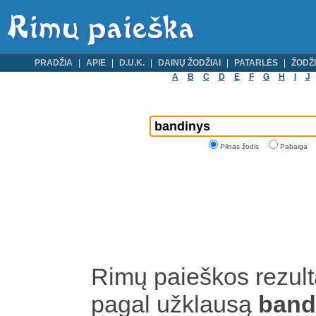
PRADŽIA
APIE
D.U.K.
DAINŲ ŽODŽIAI
PATARLĖS
ŽODŽI
A
B
C
D
E
F
G
H
I
J
Pilnas žodis
Pabaiga
Rimų paieškos rezult
pagal užklausą
band