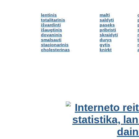
lentinis
malti
totalitarinis
saldyti
išvardinti
paseks
išaugtinis
pribristi
dovaninis
skraidyti
smalsauti
durys
stacionarinis
gytis
cholesterinas
knirkt