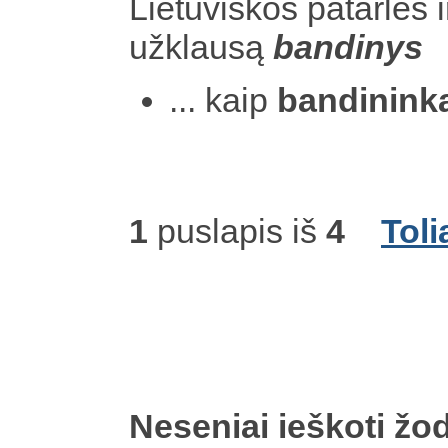
Lietuviškos patarlės i
užklausą
bandinys
... kaip
bandinink
1
puslapis iš
4
Toli
Neseniai ieškoti žod