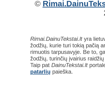
©
Rimai.DainuTekst
Rimai.DainuTekstai.lt
yra lietu
žodžių, kurie turi tokią pačią a
rimuotis tarpusavyje. Be to, gal
žodžių, turinčių įvairius raidži
Taip pat
DainuTekstai.lt
portal
patarlių
paieška.