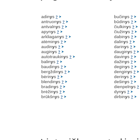
adin
y
s
bučin
y
s
?
?
antruon
y
s
būdin
y
s
?
?
antvaln
y
s
čiulkin
y
s
?
?
apyn
y
s
čiužin
y
s
?
?
arkliagan
y
s
dabin
y
s
?
?
atėmin
y
s
dalin
y
s
?
?
audin
y
s
darin
y
s
?
?
augin
y
s
daugin
y
s
?
?
autotraukin
y
s
davin
y
s
?
?
balin
y
s
dažin
y
s
?
?
baudin
y
s
degin
y
s
?
?
bergždin
y
s
dengin
y
s
?
?
bėrin
y
s
derin
y
s
?
?
blendin
y
s
dešin
y
s
?
?
bradin
y
s
dienpeln
y
s
?
?
brėžin
y
s
dyn
y
s
?
?
brūkšn
y
s
dirbin
y
s
?
?