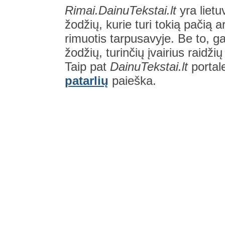
Rimai.DainuTekstai.lt
yra lietu
žodžių, kurie turi tokią pačią a
rimuotis tarpusavyje. Be to, gal
žodžių, turinčių įvairius raidži
Taip pat
DainuTekstai.lt
portal
patarlių
paieška.