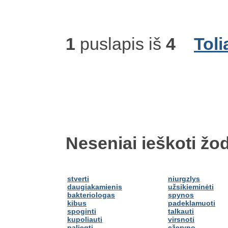
1
puslapis iš
4
Toli
Neseniai ieškoti žod
stverti
niurgzlys
daugiakamienis
užsikieminėti
bakteriologas
spynos
kibus
padeklamuoti
spoginti
talkauti
kupoliauti
virsnoti
paliegti
ežeryno