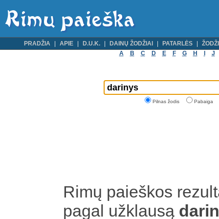
PRADŽIA
APIE
D.U.K.
DAINŲ ŽODŽIAI
PATARLĖS
ŽODŽI
A
B
C
D
E
F
G
H
I
J
Pilnas žodis
Pabaiga
Rimų paieškos rezult
pagal užklausą
dari