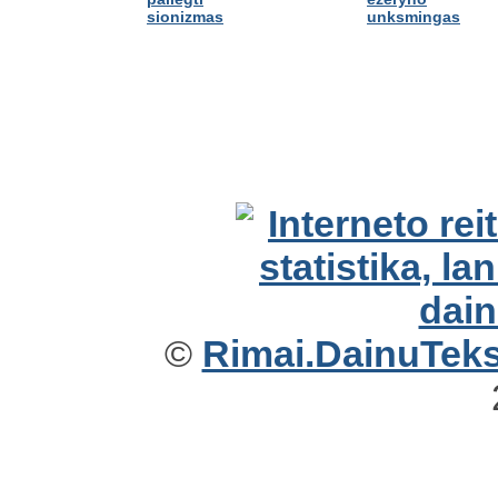
sionizmas
unksmingas
©
Rimai.DainuTekst