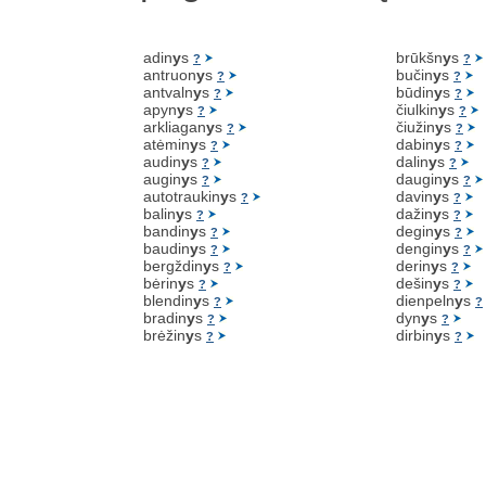
adin
y
s
brūkšn
y
s
?
?
antruon
y
s
bučin
y
s
?
?
antvaln
y
s
būdin
y
s
?
?
apyn
y
s
čiulkin
y
s
?
?
arkliagan
y
s
čiužin
y
s
?
?
atėmin
y
s
dabin
y
s
?
?
audin
y
s
dalin
y
s
?
?
augin
y
s
daugin
y
s
?
?
autotraukin
y
s
davin
y
s
?
?
balin
y
s
dažin
y
s
?
?
bandin
y
s
degin
y
s
?
?
baudin
y
s
dengin
y
s
?
?
bergždin
y
s
derin
y
s
?
?
bėrin
y
s
dešin
y
s
?
?
blendin
y
s
dienpeln
y
s
?
?
bradin
y
s
dyn
y
s
?
?
brėžin
y
s
dirbin
y
s
?
?