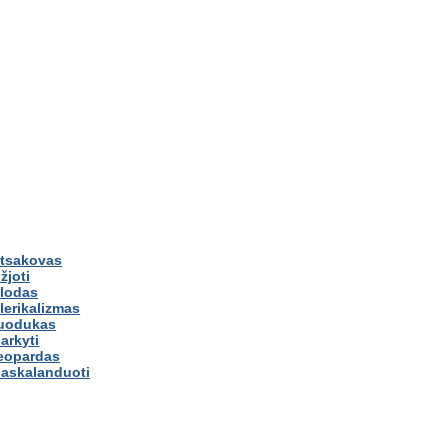
tsakovas
žjoti
lodas
lerikalizmas
juodukas
arkyti
eopardas
askalanduoti