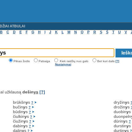
DŽIAI ATBULAI
B
C
D
E
F
G
H
I
J
K
L
M
N
O
P
R
S
Š
T
U
V
Pilnas žodis
Pabaiga
Kiek raidžių nuo galo
Bet kuri dalis
[?]
Nustatymai
al užklausą
dešin
ys
[?]
brūkšn
y
s
dryžin
y
s
?
bučin
y
s
drožin
y
s
?
būdin
y
s
duobin
y
?
čiulkin
y
s
duonpeln
?
čiužin
y
s
dūrin
y
s
?
?
dabin
y
s
durstin
y
?
dalin
y
s
durtin
y
s
?