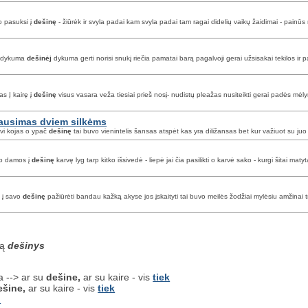
o pasuksi į
dešinę
- žiūrėk ir svyla padai kam svyla padai tam ragai didelių vaikų žaidimai - painūs 
ėj dykuma
dešinėj
dykuma gerti norisi snukį riečia pamatai barą pagalvoji gerai užsisakai tekilos ir p
s Į kairę į
dešinę
visus vasara veža tiesiai prieš nosį- nudistų pleažas nusiteikti gerai padės mė
lausimas dviem silkėms
vi kojas o ypač
dešinę
tai buvo vienintelis šansas atspėt kas yra diližansas bet kur važiuot su ju
 o damos į
dešinę
karvę lyg tarp kitko išsivedė - liepė jai čia pasilikti o karvė sako - kurgi šitai matyt
u į savo
dešinę
pažiūrėti bandau kažką akyse jos įskaityti tai buvo meilės žodžiai mylėsiu amžinai t
są
dešinys
ra --> ar su
dešine,
ar su kaire - vis
tiek
ešine,
ar su kaire - vis
tiek
u