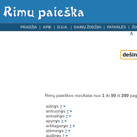
PRADŽIA
APIE
D.U.K.
DAINŲ ŽODŽIAI
PATARLĖS
ŽO
A
Rimų paieškos rezultatai nuo
1
iki
50
iš
200
pag
adin
y
s
?
antruon
y
s
?
antvaln
y
s
?
apyn
y
s
?
arkliagan
y
s
?
atėmin
y
s
?
audin
y
s
?