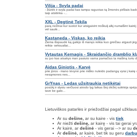
Vilija - Svyla padai
- žiūrėk ir svyla padai kas tampa raguotas tą žmonės pirštais bad
taip atsitinka -...
XXL - Degtinė Tekila
parą nežinai kur sustot kur atsigaivint troškulį alkį numalšint kair
vėl saulė...
Kastaneda - Viskas, ko reikia
Žiema išspaudė ką galėjo iš manęs reikia kuo greičiau atgauti jėga
reikia- seksualiai...
Vytautas Kernagis - Skraidančio dramblio k
su juo kas atsakys man pasiuto varna pamačius ta mašiną turiu d
Aidas Giniotis - Karvė
prie jūros - mano tėvynė prie miško nuleido padangą vyrai į kairę
nesąmones nes...
GrYnas - Ledas užsitraukia netikėtai
posūkį ir slystu verčiuosi atrodo lyg laikas šioj dėžėj sulėtėja spėj
tave be galo...
Lietuviškos patarlės ir priežodžiai pagal užklau
Ar su
dešine,
ar su kaire - vis
tiek
Ar niežti
dešinę,
ar kairę - vis tai gerai y
Ar kairė, ar
dešinė
- vis gerai --> ar su
d
Ar
dešinė,
ar kairė, bet tik su geru
darb