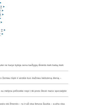
s
?
?
?
s
?
?
lauke ne karys byloja sena karžygių išmintis kiek balsų kiek
uo žemiau tūpk ir verskis kuo dažniau kiekvieną dieną –
 su mėlyna pričiostke nepi t tik proto šlovė mano specialybė
asės visi žmonės – tu ir aš visa lietuva šaukia – a-aha visa