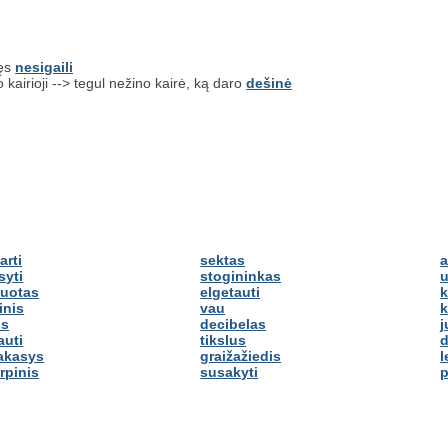
nęs
nesigaili
 kairioji --> tegul nežino kairė, ką daro
dešinė
arti
sektas
a
syti
stogininkas
u
luotas
elgetauti
k
inis
vau
k
us
decibelas
auti
tikslus
d
akasys
graižažiedis
l
rpinis
susakyti
p