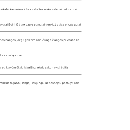
reikalai kas teisus ir kas nekaltas aišku nelabai bet dažnai
avarai išeini iš baro saulę pamatai trenkia į galvą o kaip gerai
lynos bangos Įdegti galėsim kaip čiunga-čiangos pr viskas ko
o kas atsakys man...
a su karvėm šitaip kiauliškai elgtis sako - vyrai baikit
renkiuosi galva į langą - išsijungiu nebespėjau pasakyti kaip