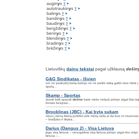
augin
y
s
?
autotraukin
y
s
?
balin
y
s
?
bandin
y
s
?
baudin
y
s
?
bergždin
y
s
?
bėrin
y
s
?
blendin
y
s
?
bradin
y
s
?
brėžin
y
s
?
Lietuviškų
dainų tekstai
pagal užklausą
dešin
G&G Sindikatas - Išvien
oro ne paskutinį kartą kartoju ne ne įveikti viską galim mus mėtė į 
spyrių...
Skamp - Sportas
stumk kelk spausk
dešine
kaire nieko nelauk pirmyn atgal štai ta
krosas bicepsai...
Brooklinas (JBC) - Kai bytą sukam
visus į vieną klaną junkitės prie mūsų tada pi da bus nx muzonas i
– braižyba ir tikyba...
Darius (Dangus 2) - Visa Lietuva
jėga visa lietuva – nenugalima visa lietuva pirmyn atgal tinu tolyn
lietuva –...