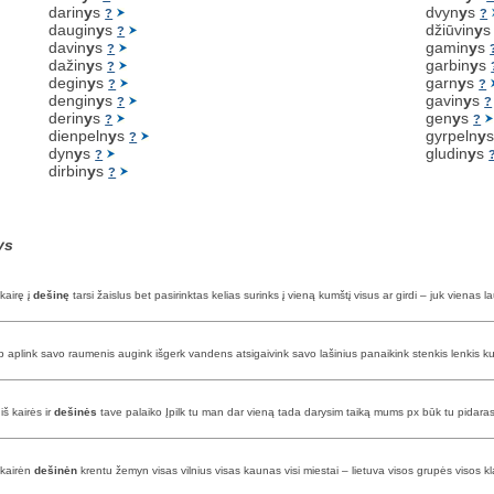
darin
y
s
dvyn
y
s
?
?
daugin
y
s
džiūvin
y
?
davin
y
s
gamin
y
s
?
dažin
y
s
garbin
y
s
?
degin
y
s
garn
y
s
?
?
dengin
y
s
gavin
y
s
?
?
derin
y
s
gen
y
s
?
?
dienpeln
y
s
gyrpeln
y
?
dyn
y
s
gludin
y
s
?
dirbin
y
s
?
ys
kairę į
dešinę
tarsi žaislus bet pasirinktas kelias surinks į vieną kumštį visus ar girdi – juk vienas 
ip aplink savo raumenis augink išgerk vandens atsigaivink savo lašinius panaikink stenkis lenkis k
š kairės ir
dešinės
tave palaiko Įpilk tu man dar vieną tada darysim taiką mums px būk tu pidaras
 kairėn
dešinėn
krentu žemyn visas vilnius visas kaunas visi miestai – lietuva visos grupės visos kl