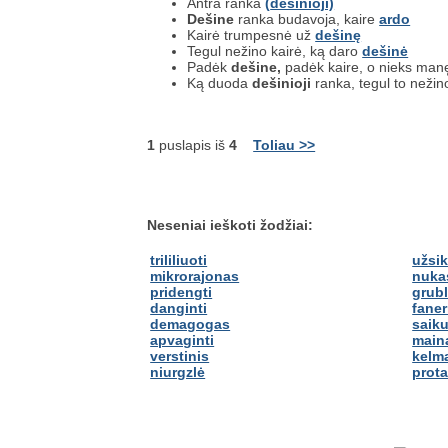
Antra ranka
(
dešinioji)
Dešine
ranka budavoja, kaire
ardo
Kairė trumpesnė už
dešinę
Tegul nežino kairė, ką daro
dešinė
Padėk
dešine,
padėk kaire, o nieks ma
Ką duoda
dešinioji
ranka, tegul to nežino
1
puslapis iš
4
Toliau >>
Neseniai ieškoti žodžiai:
trililiuoti
užsik
mikrorajonas
nuka
pridengti
grub
danginti
faner
demagogas
saik
apvaginti
main
verstinis
kelm
niurgzlė
prota