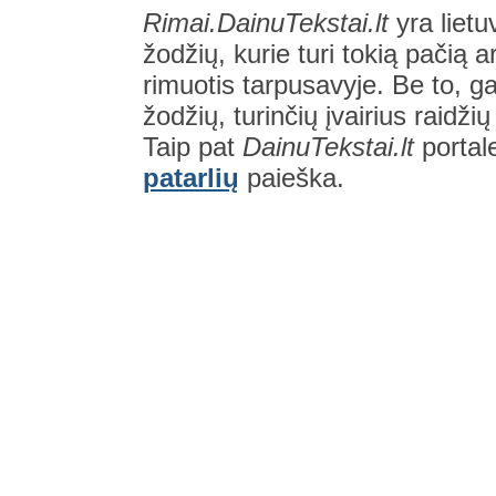
Rimai.DainuTekstai.lt
yra lietu
žodžių, kurie turi tokią pačią a
rimuotis tarpusavyje. Be to, gal
žodžių, turinčių įvairius raidži
Taip pat
DainuTekstai.lt
portal
patarlių
paieška.