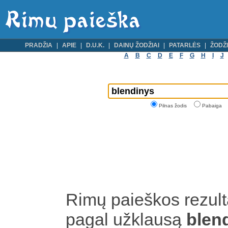
PRADŽIA
APIE
D.U.K.
DAINŲ ŽODŽIAI
PATARLĖS
ŽODŽI
A
B
C
D
E
F
G
H
I
J
Pilnas žodis
Pabaiga
Rimų paieškos rezult
pagal užklausą
blen