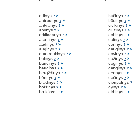
adin
y
s
bučin
y
s
?
?
antruon
y
s
būdin
y
s
?
?
antvaln
y
s
čiulkin
y
s
?
?
apyn
y
s
čiužin
y
s
?
?
arkliagan
y
s
dabin
y
s
?
?
atėmin
y
s
dalin
y
s
?
?
audin
y
s
darin
y
s
?
?
augin
y
s
daugin
y
s
?
?
autotraukin
y
s
davin
y
s
?
?
balin
y
s
dažin
y
s
?
?
bandin
y
s
degin
y
s
?
?
baudin
y
s
dengin
y
s
?
?
bergždin
y
s
derin
y
s
?
?
bėrin
y
s
dešin
y
s
?
?
bradin
y
s
dienpeln
y
s
?
?
brėžin
y
s
dyn
y
s
?
?
brūkšn
y
s
dirbin
y
s
?
?