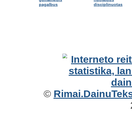
pagalbus
disciplinuotas
©
Rimai.DainuTekst