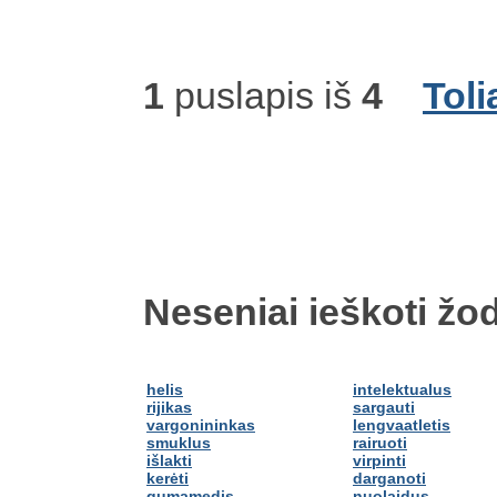
1
puslapis iš
4
Toli
Neseniai ieškoti žod
helis
intelektualus
rijikas
sargauti
vargonininkas
lengvaatletis
smuklus
rairuoti
išlakti
virpinti
kerėti
darganoti
gumamedis
nuolaidus