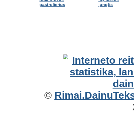
gastrolierius
jungtis
©
Rimai.DainuTekst