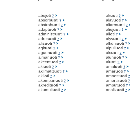
abej
o
ti
ak
uo
ti
?
?
absorb
uo
ti
alav
uo
ti
?
?
abstrah
uo
ti
aliarm
uo
ti
?
?
adapt
uo
ti
aliej
uo
ti
?
?
administr
uo
ti
ali
o
ti
?
?
adres
uo
ti
alyv
uo
ti
?
?
afiš
uo
ti
alkūni
uo
ti
?
?
agit
uo
ti
alpuli
uo
ti
?
?
aguon
uo
ti
als
uo
ti
?
?
aiman
uo
ti
alūn
uo
ti
?
?
akcent
uo
ti
al
uo
ti
?
?
aki
uo
ti
amal
uo
ti
?
?
aklimatiz
uo
ti
amar
uo
ti
?
?
akli
o
ti
amnest
uo
ti
?
?
akompan
uo
ti
amortiz
uo
ti
?
?
akredit
uo
ti
amput
uo
ti
?
?
akumuli
uo
ti
analiz
uo
ti
?
?