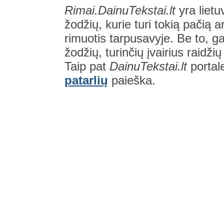
Rimai.DainuTekstai.lt
yra lietu
žodžių, kurie turi tokią pačią a
rimuotis tarpusavyje. Be to, gal
žodžių, turinčių įvairius raidži
Taip pat
DainuTekstai.lt
portal
patarlių
paieška.