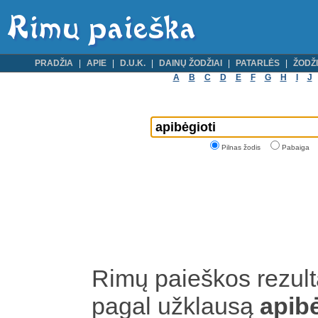
PRADŽIA
APIE
D.U.K.
DAINŲ ŽODŽIAI
PATARLĖS
ŽODŽI
A
B
C
D
E
F
G
H
I
J
Pilnas žodis
Pabaiga
Rimų paieškos rezult
pagal užklausą
apib