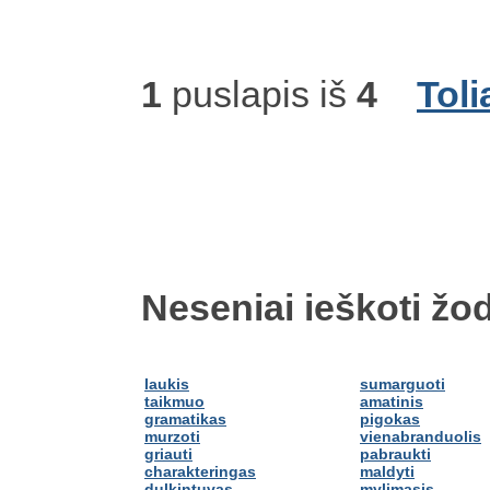
1
puslapis iš
4
Toli
Neseniai ieškoti žod
laukis
sumarguoti
taikmuo
amatinis
gramatikas
pigokas
murzoti
vienabranduolis
griauti
pabraukti
charakteringas
maldyti
dulkintuvas
mylimasis