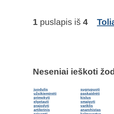
1
puslapis iš
4
Toli
Neseniai ieškoti žod
juodulis
sugrupuoti
užsikieminėti
paskaidrėti
primokyti
kislus
elgetauti
smaigyti
prajodyti
variklis
artilerinis
anarchistas
prisemti
kelmavertys