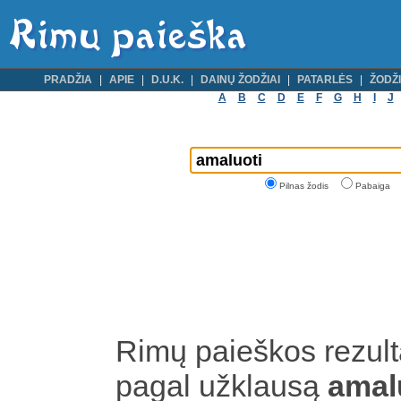
PRADŽIA
APIE
D.U.K.
DAINŲ ŽODŽIAI
PATARLĖS
ŽODŽI
A
B
C
D
E
F
G
H
I
J
Pilnas žodis
Pabaiga
Rimų paieškos rezult
pagal užklausą
amal