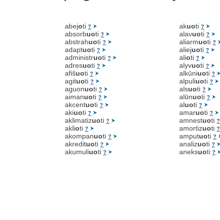
abej
o
ti
ak
uo
ti
?
?
absorb
uo
ti
alav
uo
ti
?
?
abstrah
uo
ti
aliarm
uo
ti
?
?
adapt
uo
ti
aliej
uo
ti
?
?
administr
uo
ti
ali
o
ti
?
?
adres
uo
ti
alyv
uo
ti
?
?
afiš
uo
ti
alkūni
uo
ti
?
?
agit
uo
ti
alpuli
uo
ti
?
?
aguon
uo
ti
als
uo
ti
?
?
aiman
uo
ti
alūn
uo
ti
?
?
akcent
uo
ti
al
uo
ti
?
?
aki
uo
ti
amar
uo
ti
?
?
aklimatiz
uo
ti
amnest
uo
ti
?
?
akli
o
ti
amortiz
uo
ti
?
?
akompan
uo
ti
amput
uo
ti
?
?
akredit
uo
ti
analiz
uo
ti
?
?
akumuli
uo
ti
aneks
uo
ti
?
?