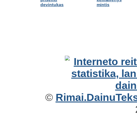
devintukas
mintis
©
Rimai.DainuTekst