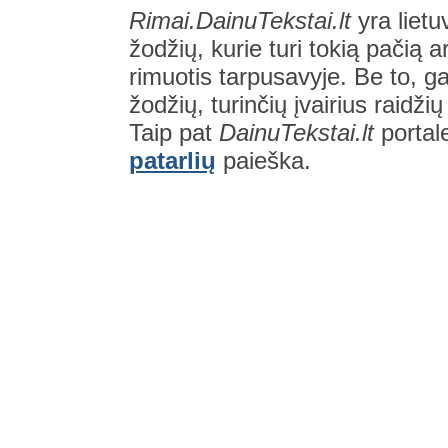
Rimai.DainuTekstai.lt
yra lietu
žodžių, kurie turi tokią pačią a
rimuotis tarpusavyje. Be to, gal
žodžių, turinčių įvairius raidži
Taip pat
DainuTekstai.lt
portal
patarlių
paieška.