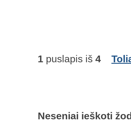
1
puslapis iš
4
Toli
Neseniai ieškoti žod