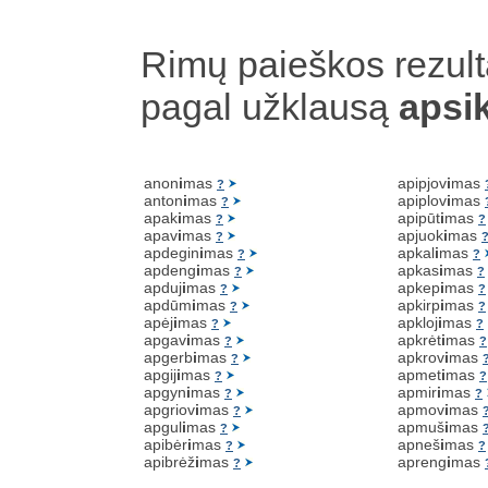
Rimų paieškos rezult
pagal užklausą
apsi
anon
i
mas
apipjov
i
mas
?
anton
i
mas
apiplov
i
mas
?
apak
i
mas
apipūt
i
mas
?
?
apav
i
mas
apjuok
i
mas
?
apdegin
i
mas
apkal
i
mas
?
?
apdeng
i
mas
apkas
i
mas
?
?
apduj
i
mas
apkep
i
mas
?
?
apdūm
i
mas
apkirp
i
mas
?
?
apėj
i
mas
apkloj
i
mas
?
?
apgav
i
mas
apkrėt
i
mas
?
?
apgerb
i
mas
apkrov
i
mas
?
apgij
i
mas
apmet
i
mas
?
?
apgyn
i
mas
apmir
i
mas
?
?
apgriov
i
mas
apmov
i
mas
?
apgul
i
mas
apmuš
i
mas
?
apibėr
i
mas
apneš
i
mas
?
?
apibrėž
i
mas
apreng
i
mas
?