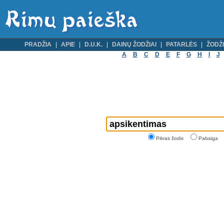
PRADŽIA
APIE
D.U.K.
DAINŲ ŽODŽIAI
PATARLĖS
ŽODŽI
A
B
C
D
E
F
G
H
I
J
Pilnas žodis
Pabaiga