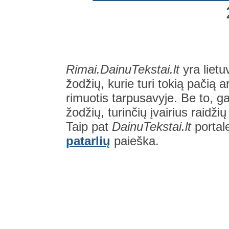
Rimai.DainuTekstai.lt
yra lietu
žodžių, kurie turi tokią pačią a
rimuotis tarpusavyje. Be to, gal
žodžių, turinčių įvairius raidži
Taip pat
DainuTekstai.lt
portal
patarlių
paieška.