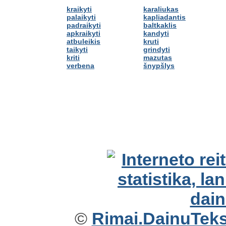
kraikyti
karaliukas
palaikyti
kapliadantis
padraikyti
baltkaklis
apkraikyti
kandyti
atbuleikis
kruti
taikyti
grindyti
kriti
mazutas
verbena
šnypšlys
©
Rimai.DainuTekst