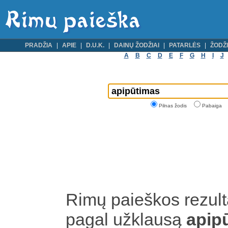
PRADŽIA
APIE
D.U.K.
DAINŲ ŽODŽIAI
PATARLĖS
ŽODŽI
A
B
C
D
E
F
G
H
I
J
Pilnas žodis
Pabaiga
Rimų paieškos rezult
pagal užklausą
apip