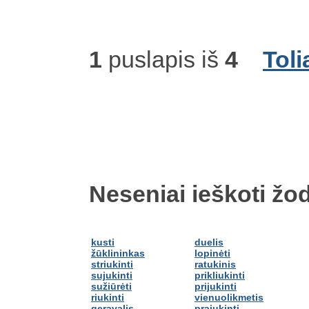
1
puslapis iš
4
Toli
Neseniai ieškoti žod
kusti
duelis
žūklininkas
lopinėti
striukinti
ratukinis
sujukinti
prikliukinti
sužiūrėti
prijukinti
riukinti
vienuolikmetis
geravalis
prajukinti