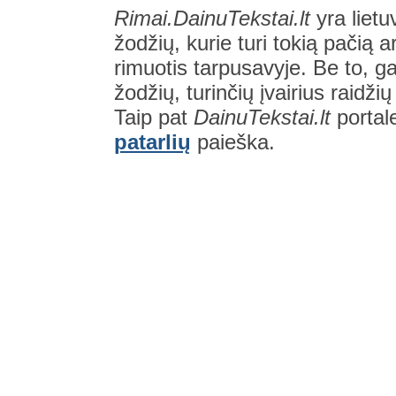
Rimai.DainuTekstai.lt
yra lietu
žodžių, kurie turi tokią pačią a
rimuotis tarpusavyje. Be to, gal
žodžių, turinčių įvairius raidži
Taip pat
DainuTekstai.lt
portal
patarlių
paieška.