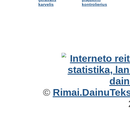
karvelis
kontrolierius
©
Rimai.DainuTekst