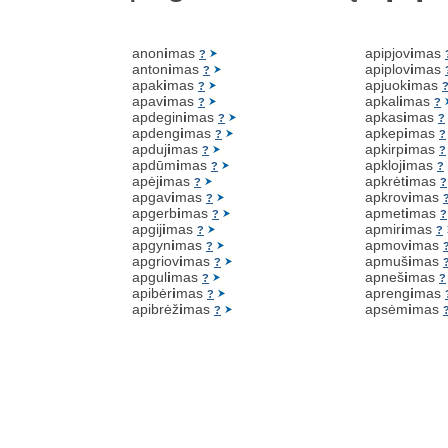
anon
i
mas
apipjov
i
mas
?
anton
i
mas
apiplov
i
mas
?
apak
i
mas
apjuok
i
mas
?
apav
i
mas
apkal
i
mas
?
?
apdegin
i
mas
apkas
i
mas
?
?
apdeng
i
mas
apkep
i
mas
?
?
apduj
i
mas
apkirp
i
mas
?
?
apdūm
i
mas
apkloj
i
mas
?
?
apėj
i
mas
apkrėt
i
mas
?
?
apgav
i
mas
apkrov
i
mas
?
apgerb
i
mas
apmet
i
mas
?
?
apgij
i
mas
apmir
i
mas
?
?
apgyn
i
mas
apmov
i
mas
?
apgriov
i
mas
apmuš
i
mas
?
apgul
i
mas
apneš
i
mas
?
?
apibėr
i
mas
apreng
i
mas
?
apibrėž
i
mas
apsėm
i
mas
?