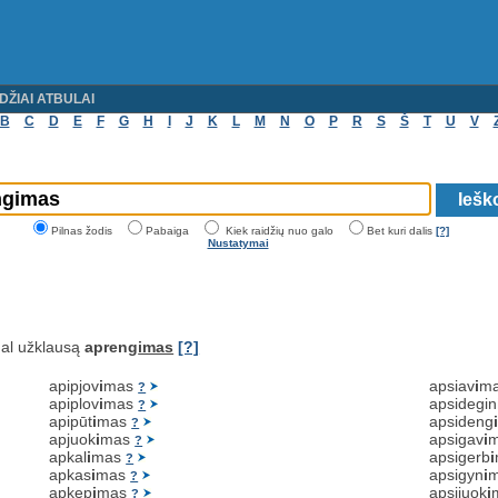
DŽIAI ATBULAI
B
C
D
E
F
G
H
I
J
K
L
M
N
O
P
R
S
Š
T
U
V
Pilnas žodis
Pabaiga
Kiek raidžių nuo galo
Bet kuri dalis
[?]
Nustatymai
al užklausą
apreng
imas
[?]
apipjov
i
mas
apsiav
i
m
?
apiplov
i
mas
apsidegin
?
apipūt
i
mas
apsideng
?
apjuok
i
mas
apsigav
i
?
apkal
i
mas
apsigerb
i
?
apkas
i
mas
apsigyn
i
?
apkep
i
mas
apsijuok
i
?