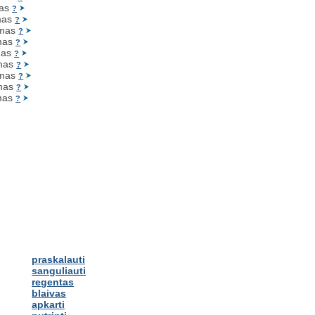
as
?
mas
?
mas
?
mas
?
as
?
mas
?
mas
?
mas
?
mas
?
praskalauti
sanguliauti
regentas
blaivas
apkarti