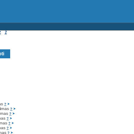
Z
Ž
as
?
i
mas
?
i
mas
?
mas
?
mas
?
mas
?
mas
?