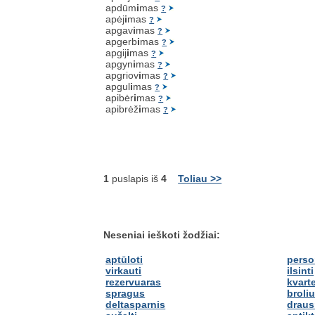
apdūm
i
mas
?
apėj
i
mas
?
apgav
i
mas
?
apgerb
i
mas
?
apgij
i
mas
?
apgyn
i
mas
?
apgriov
i
mas
?
apgul
i
mas
?
apibėr
i
mas
?
apibrėž
i
mas
?
1
puslapis iš
4
Toliau >>
Neseniai ieškoti žodžiai:
aptūloti
perso
virkauti
ilsinti
rezervuaras
kvart
spragus
broliu
deltasparnis
draus