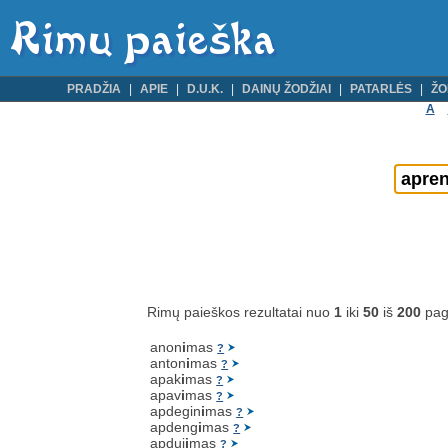
PRADŽIA
APIE
D.U.K.
DAINŲ ŽODŽIAI
PATARLĖS
ŽO
A
Rimų paieškos rezultatai nuo
1
iki
50
iš
200
pag
anon
i
mas
?
anton
i
mas
?
apak
i
mas
?
apav
i
mas
?
apdegin
i
mas
?
apdeng
i
mas
?
apduj
i
mas
?