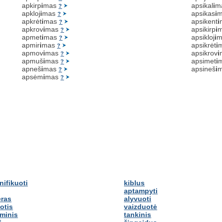
apkirp
i
mas
apsikal
i
m
?
apkloj
i
mas
apsikas
i
?
apkrėt
i
mas
apsikent
i
?
apkrov
i
mas
apsikirp
i
?
apmet
i
mas
apsikloj
i
m
?
apmir
i
mas
apsikrėt
i
?
apmov
i
mas
apsikrov
i
?
apmuš
i
mas
apsimet
i
?
apneš
i
mas
apsineš
i
?
apsėm
i
mas
?
nifikuoti
kiblus
aptampyti
eras
alyvuoti
otis
vaizduotė
minis
tankinis