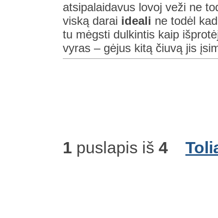
atsipalaidavus lovoj veži ne to
viską darai
ideali
ne todėl kad g
tu mėgsti dulkintis kaip išprot
vyras – gėjus kitą čiuvą jis įsi
1
puslapis iš
4
Toli