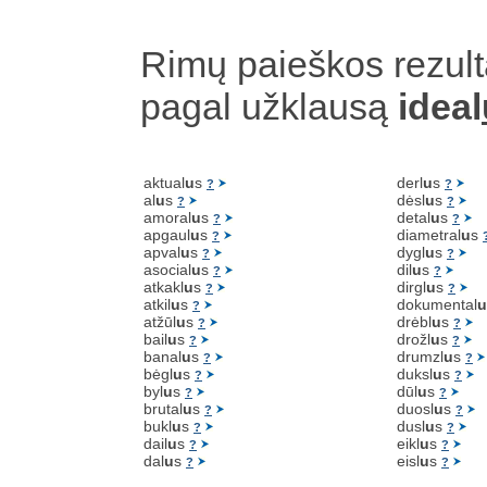
Rimų paieškos rezult
pagal užklausą
ideal
aktual
u
s
derl
u
s
?
?
al
u
s
dėsl
u
s
?
?
amoral
u
s
detal
u
s
?
?
apgaul
u
s
diametral
u
s
?
apval
u
s
dygl
u
s
?
?
asocial
u
s
dil
u
s
?
?
atkakl
u
s
dirgl
u
s
?
?
atkil
u
s
dokumental
u
?
atžūl
u
s
drėbl
u
s
?
?
bail
u
s
drožl
u
s
?
?
banal
u
s
drumzl
u
s
?
?
bėgl
u
s
duksl
u
s
?
?
byl
u
s
dūl
u
s
?
?
brutal
u
s
duosl
u
s
?
?
bukl
u
s
dusl
u
s
?
?
dail
u
s
eikl
u
s
?
?
dal
u
s
eisl
u
s
?
?