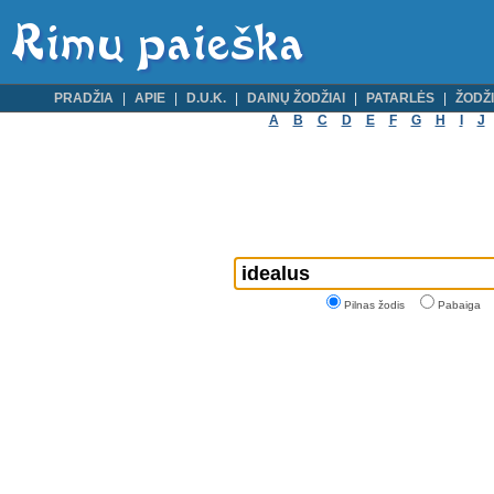
PRADŽIA
APIE
D.U.K.
DAINŲ ŽODŽIAI
PATARLĖS
ŽODŽI
A
B
C
D
E
F
G
H
I
J
Pilnas žodis
Pabaiga