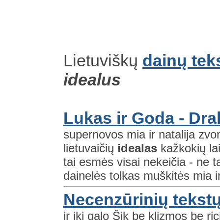
Lietuviškų
dainų tek
idealus
Lukas ir Goda - Dra
supernovos mia ir natalija zvo
lietuvaičių
idealas
kažkokių lai
tai esmės visai nekeičia - ne 
dainelės tolkas muškitės mia i
Necenzūrinių tekstų
ir iki galo Šik be klizmos be 