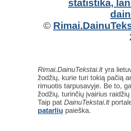
©
Rimai.DainuTekst
Rimai.DainuTekstai.lt
yra lietu
žodžių, kurie turi tokią pačią a
rimuotis tarpusavyje. Be to, gal
žodžių, turinčių įvairius raidži
Taip pat
DainuTekstai.lt
portal
patarlių
paieška.