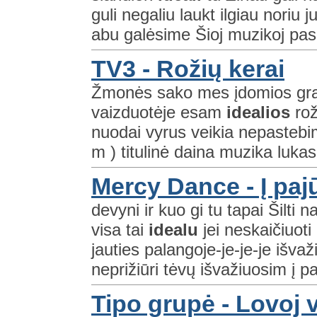
guli negaliu laukt ilgiau noriu
abu galėsime Šioj muzikoj pask
TV3 - Rožių kerai
Žmonės sako mes įdomios graž
vaizduotėje esam
idealios
rož
nuodai vyrus veikia nepastebim
m ) titulinė daina muzika luka
Mercy Dance - Į pajū
devyni ir kuo gi tu tapai Šilti 
visa tai
idealu
jei neskaičiuot
jauties palangoje-je-je-je išva
neprižiūri tėvų išvažiuosim į paj
Tipo grupė - Lovoj 