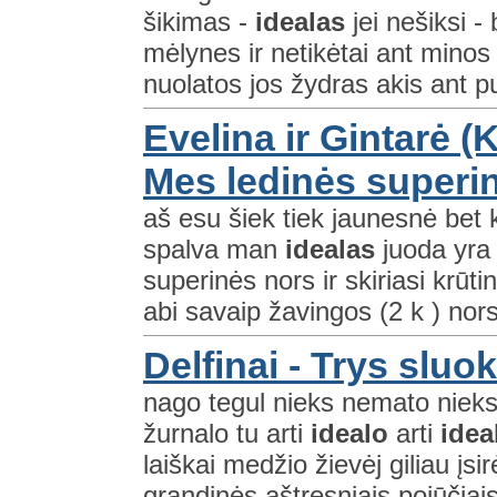
šikimas -
idealas
jei nešiksi -
mėlynes ir netikėtai ant mino
nuolatos jos žydras akis ant p
Evelina ir Gintarė (K
Mes ledinės superi
aš esu šiek tiek jaunesnė bet 
spalva man
idealas
juoda yra
superinės nors ir skiriasi krūti
abi savaip žavingos (2 k ) nors
Delfinai - Trys sluo
nago tegul nieks nemato niek
žurnalo tu arti
idealo
arti
idea
laiškai medžio žievėj giliau įsi
grandinės aštresniais pojūčiais