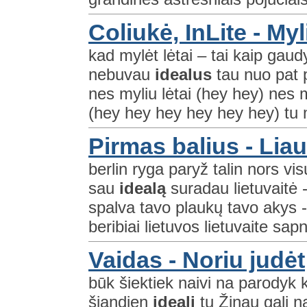
Coliukė, InLite - Myl
kad mylėt lėtai – tai kaip gaudy
nebuvau
idealus
tau nuo pat p
nes myliu lėtai (hey hey) nes m
(hey hey hey hey hey hey) tu my
Pirmas balius - Lia
berlin ryga paryž talin nors vis
sau
idealą
suradau lietuvaitė 
spalva tavo plaukų tavo akys -
beribiai lietuvos lietuvaite sapn
Vaidas - Noriu judėt
būk šiektiek naivi na parodyk
šiandien
ideali
tu Žinau gali n