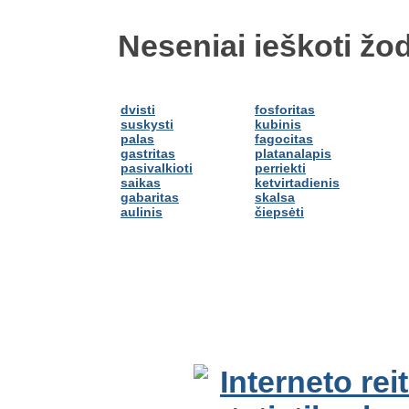
Neseniai ieškoti žod
dvisti
fosforitas
suskysti
kubinis
palas
fagocitas
gastritas
platanalapis
pasivalkioti
perriekti
saikas
ketvirtadienis
gabaritas
skalsa
aulinis
čiepsėti