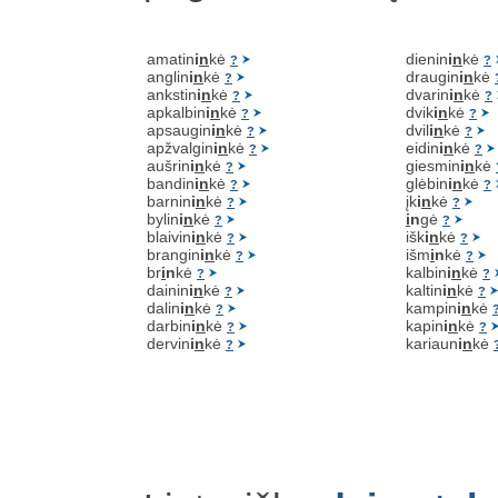
amatin
i
n
kė
dienin
i
n
kė
?
?
anglin
i
n
kė
draugin
i
n
kė
?
ankstin
i
n
kė
dvarin
i
n
kė
?
?
apkalbin
i
n
kė
dvik
i
n
kė
?
?
apsaugin
i
n
kė
dvil
i
n
kė
?
?
apžvalgin
i
n
kė
eidin
i
n
kė
?
?
aušrin
i
n
kė
giesmin
i
n
kė
?
bandin
i
n
kė
glėbin
i
n
kė
?
?
barnin
i
n
kė
įk
i
n
kė
?
?
bylin
i
n
kė
i
n
gė
?
?
blaivin
i
n
kė
išk
i
n
kė
?
?
brangin
i
n
kė
išm
i
n
kė
?
?
br
i
n
kė
kalbin
i
n
kė
?
?
dainin
i
n
kė
kaltin
i
n
kė
?
?
dalin
i
n
kė
kampin
i
n
kė
?
darbin
i
n
kė
kapin
i
n
kė
?
?
dervin
i
n
kė
kariaun
i
n
kė
?