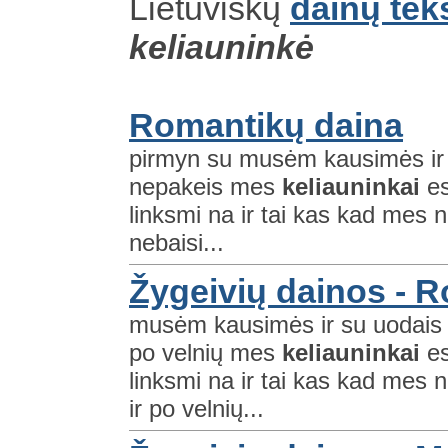
Lietuviškų
dainų tek
keliauninkė
Romantikų daina
pirmyn su musėm kausimės ir 
nepakeis mes
keliauninkai
es
linksmi na ir tai kas kad mes 
nebaisi...
Žygeivių dainos - 
musėm kausimės ir su uodais 
po velnių mes
keliauninkai
es
linksmi na ir tai kas kad mes 
ir po velnių...