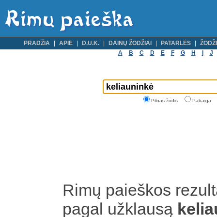
PRADŽIA
APIE
D.U.K.
DAINŲ ŽODŽIAI
PATARLĖS
ŽODŽI
A
B
C
D
E
F
G
H
I
J
Pilnas žodis
Pabaiga
Rimų paieškos rezult
pagal užklausą
keli