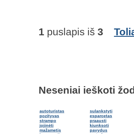
1
puslapis iš
3
Toli
Neseniai ieškoti žod
autoturistas
sulankstyti
pozityvas
esparcetas
strampo
praausti
jojinėti
kiunksoti
mažametis
pavydus