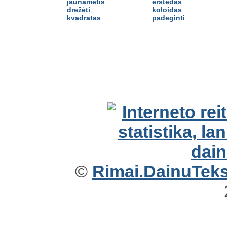
jaunametis
erstedas
drežėti
koloidas
kvadratas
padeginti
©
Rimai.DainuTekst