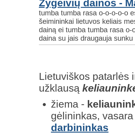
Žygeivių dainos - M
tumba tumba rasa o-o-o-o-o
šeimininkai lietuvos keliais m
dainą ei tumba tumba rasa o-o-
daina su jais draugauja sunku 
Lietuviškos patarlės i
užklausą
keliaunink
žiema -
keliaunin
gėlininkas, vasara 
darbininkas