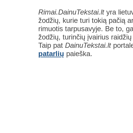
Rimai.DainuTekstai.lt
yra lietu
žodžių, kurie turi tokią pačią a
rimuotis tarpusavyje. Be to, gal
žodžių, turinčių įvairius raidži
Taip pat
DainuTekstai.lt
portal
patarlių
paieška.