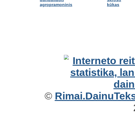
agropramoninis
kūkas
©
Rimai.DainuTekst