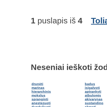
1
puslapis iš
4
Toli
Neseniai ieškoti žod
drunėti
badus
marinas
įsigalvoti
hierarchinis
aptrankyti
mokslus
atbulomis
spranginti
akivarynas
anestezuoti
sustandino
dunduliuoti
skrosti