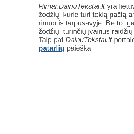
Rimai.DainuTekstai.lt
yra lietu
žodžių, kurie turi tokią pačią a
rimuotis tarpusavyje. Be to, gal
žodžių, turinčių įvairius raidži
Taip pat
DainuTekstai.lt
portal
patarlių
paieška.