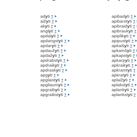
ad
y
ti
apibad
y
ti
?
?
aiž
y
ti
apibarst
y
ti
?
?
ak
y
ti
apibraid
y
ti
?
?
angl
y
ti
apibrauk
y
ti
?
?
apdal
y
ti
apiplik
y
ti
?
?
apdangst
y
ti
apipust
y
ti
?
?
apdar
y
ti
apkaiš
y
ti
?
?
apdauž
y
ti
apkamš
y
ti
?
?
apdaž
y
ti
apkapst
y
ti
?
?
apdrabst
y
ti
apkarp
y
ti
?
?
apdraik
y
ti
apkraik
y
ti
?
?
apdrask
y
ti
apkramt
y
ti
?
?
apg
y
ti
apkrat
y
ti
?
?
apglaist
y
ti
aplaiž
y
ti
?
?
apgliaum
y
ti
aplakst
y
ti
?
?
apgraib
y
ti
aplank
y
ti
?
?
apgraibst
y
ti
aplankst
y
ti
?
?