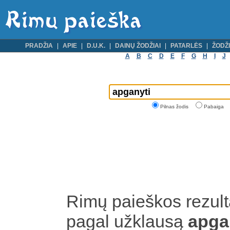
PRADŽIA
APIE
D.U.K.
DAINŲ ŽODŽIAI
PATARLĖS
ŽODŽI
A
B
C
D
E
F
G
H
I
J
Pilnas žodis
Pabaiga
Rimų paieškos rezult
pagal užklausą
apga