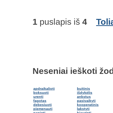
1
puslapis iš
4
Toli
Neseniai ieškoti žod
apdraikalioti
buitinis
boksuoti
išdykėlis
urenti
ankstus
fagotas
pasivaikyti
debesiuoti
kooperatinis
piemenauti
lakstyti
papigti
bjaurinti