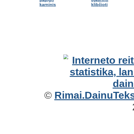
karninis
klibčioti
©
Rimai.DainuTekst