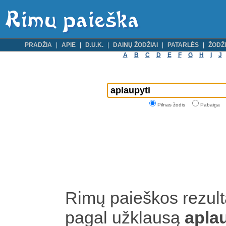
PRADŽIA
APIE
D.U.K.
DAINŲ ŽODŽIAI
PATARLĖS
ŽODŽI
A
B
C
D
E
F
G
H
I
J
Pilnas žodis
Pabaiga
Rimų paieškos rezult
pagal užklausą
apla