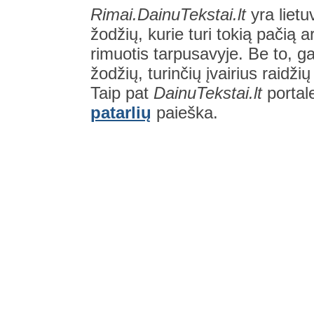
Rimai.DainuTekstai.lt
yra lietu
žodžių, kurie turi tokią pačią a
rimuotis tarpusavyje. Be to, gal
žodžių, turinčių įvairius raidži
Taip pat
DainuTekstai.lt
portal
patarlių
paieška.