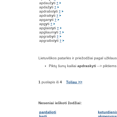
apdauž
y
ti
?
apdaž
y
ti
?
apdrabst
y
ti
?
apdraik
y
ti
?
apgan
y
ti
?
apg
y
ti
?
apglaist
y
ti
?
apgliaum
y
ti
?
apgraib
y
ti
?
apgraibst
y
ti
?
Lietuviškos patarlės ir priežodžiai pagal užklau
Piktų šunų kailiai
apdraskyti
--> piktiems
1
puslapis iš
4
Toliau >>
Neseniai ieškoti žodžiai:
pardalioti
keturdieni
kerti
akmenyna