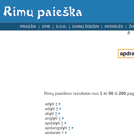
PRADŽIA
APIE
D.U.K.
DAINŲ ŽODŽIAI
PATARLĖS
ŽO
A
Rimų paieškos rezultatai nuo
1
iki
50
iš
200
pag
ad
y
ti
?
aiž
y
ti
?
ak
y
ti
?
angl
y
ti
?
apdal
y
ti
?
apdangst
y
ti
?
apdar
y
ti
?