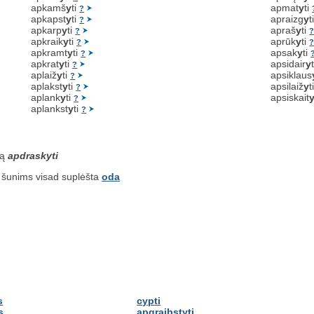
apkamš
y
ti
apmat
y
ti
?
apkapst
y
ti
apraizg
y
t
?
apkarp
y
ti
apraš
y
ti
?
apkraik
y
ti
aprūk
y
ti
?
apkramt
y
ti
apsak
y
ti
?
apkrat
y
ti
apsidair
y
?
aplaiž
y
ti
apsiklaus
?
aplakst
y
ti
apsilaiž
y
t
?
aplank
y
ti
apsiskait
?
aplankst
y
ti
?
są
apdraskyti
 šunims visad suplėšta
oda
s
cypti
s
apgraibstyti