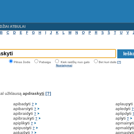
DŽIAI ATBULAI
B
C
D
E
F
G
H
I
J
K
L
M
N
O
P
R
S
Š
T
U
V
Pilnas žodis
Pabaiga
Kiek raidžių nuo galo
Bet kuri dalis
[?]
Nustatymai
al užklausą
apdrask
yti
[?]
apibad
y
ti
aplaup
y
t
?
apibarst
y
ti
apled
y
ti
?
?
apibraid
y
ti
aplipd
y
ti
?
apibrauk
y
ti
apl
y
ti
?
?
apiplik
y
ti
apmain
y
t
?
apipust
y
ti
apmald
y
t
?
apkaiš
y
ti
apmąst
y
t
?