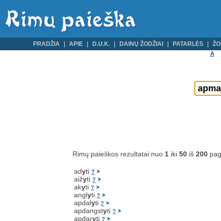
PRADŽIA
APIE
D.U.K.
DAINŲ ŽODŽIAI
PATARLĖS
ŽO
A
Rimų paieškos rezultatai nuo
1
iki
50
iš
200
pag
ad
y
ti
?
aiž
y
ti
?
ak
y
ti
?
angl
y
ti
?
apdal
y
ti
?
apdangst
y
ti
?
apdar
y
ti
?