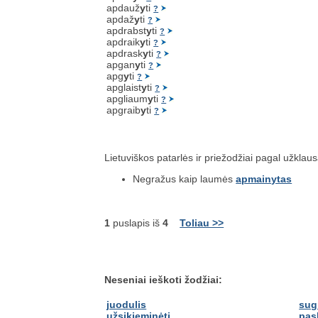
apdauž
y
ti
?
apdaž
y
ti
?
apdrabst
y
ti
?
apdraik
y
ti
?
apdrask
y
ti
?
apgan
y
ti
?
apg
y
ti
?
apglaist
y
ti
?
apgliaum
y
ti
?
apgraib
y
ti
?
Lietuviškos patarlės ir priežodžiai pagal užklau
Negražus kaip laumės
apmainytas
1
puslapis iš
4
Toliau >>
Neseniai ieškoti žodžiai:
juodulis
sug
užsikieminėti
pas