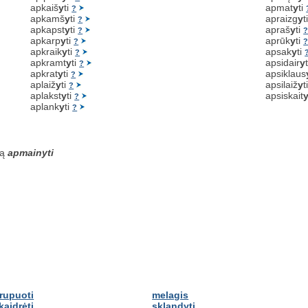
apkaiš
y
ti
apmat
y
ti
?
apkamš
y
ti
apraizg
y
t
?
apkapst
y
ti
apraš
y
ti
?
apkarp
y
ti
aprūk
y
ti
?
apkraik
y
ti
apsak
y
ti
?
apkramt
y
ti
apsidair
y
?
apkrat
y
ti
apsiklaus
?
aplaiž
y
ti
apsilaiž
y
t
?
aplakst
y
ti
apsiskait
?
aplank
y
ti
?
są
apmainyti
rupuoti
melagis
kaidrėti
sklandyti