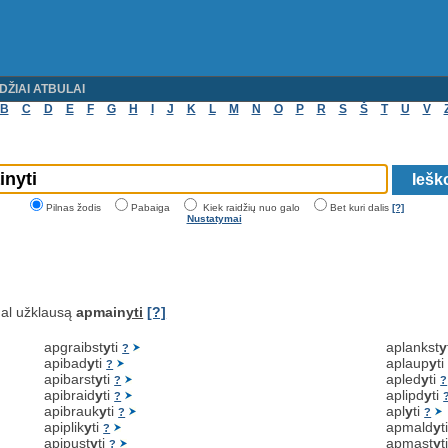
DŽIAI ATBULAI
B
C
D
E
F
G
H
I
J
K
L
M
N
O
P
R
S
Š
T
U
V
Pilnas žodis
Pabaiga
Kiek raidžių nuo galo
Bet kuri dalis
[?]
Nustatymai
al užklausą
apmain
yti
[?]
apgraibst
y
ti
aplankst
y
?
apibad
y
ti
aplaup
y
t
?
apibarst
y
ti
apled
y
ti
?
?
apibraid
y
ti
aplipd
y
ti
?
apibrauk
y
ti
apl
y
ti
?
?
apiplik
y
ti
apmald
y
t
?
apipust
y
ti
apmąst
y
t
?