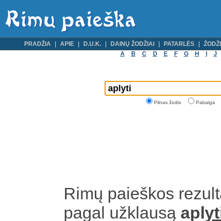
PRADŽIA
APIE
D.U.K.
DAINŲ ŽODŽIAI
PATARLĖS
ŽODŽI
A
B
C
D
E
F
G
H
I
J
Pilnas žodis
Pabaiga
Rimų paieškos rezult
pagal užklausą
apl
yt