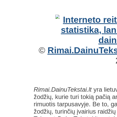
©
Rimai.DainuTekst
Rimai.DainuTekstai.lt
yra lietu
žodžių, kurie turi tokią pačią a
rimuotis tarpusavyje. Be to, gal
žodžių, turinčių įvairius raidži