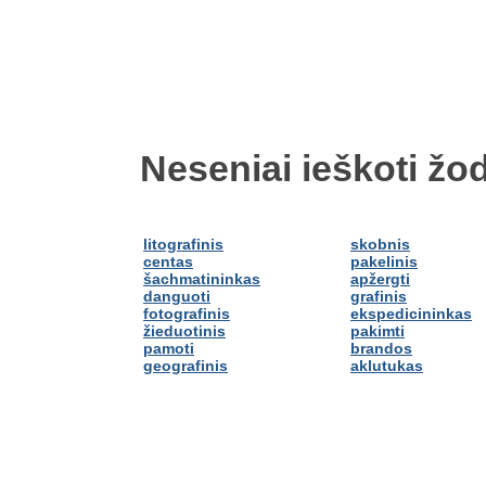
Neseniai ieškoti žod
litografinis
skobnis
centas
pakelinis
šachmatininkas
apžergti
danguoti
grafinis
fotografinis
ekspedicininkas
žieduotinis
pakimti
pamoti
brandos
geografinis
aklutukas