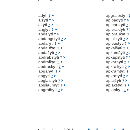
ad
y
ti
apgraibst
y
ti
?
aiž
y
ti
apibad
y
ti
?
?
ak
y
ti
apibarst
y
ti
?
?
angl
y
ti
apibraid
y
ti
?
?
apdal
y
ti
apibrauk
y
ti
?
?
apdangst
y
ti
apiplik
y
ti
?
?
apdar
y
ti
apipust
y
ti
?
?
apdauž
y
ti
apkaiš
y
ti
?
?
apdaž
y
ti
apkamš
y
ti
?
?
apdrabst
y
ti
apkapst
y
ti
?
?
apdraik
y
ti
apkarp
y
ti
?
?
apdrask
y
ti
apkraik
y
ti
?
?
apgan
y
ti
apkramt
y
ti
?
?
apg
y
ti
apkrat
y
ti
?
?
apglaist
y
ti
aplaiž
y
ti
?
?
apgliaum
y
ti
aplakst
y
ti
?
?
apgraib
y
ti
aplank
y
ti
?
?