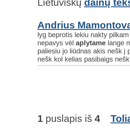
Lietuviškų
dainų tek
Andrius Mamontova
lyg beprotis lekiu nakty pilka
nepavys vėl
aplytame
lange m
paliesiu jo liūdnas akis nešk į p
nešk kol kelias pasibaigs nešk
1
puslapis iš
4
Toli