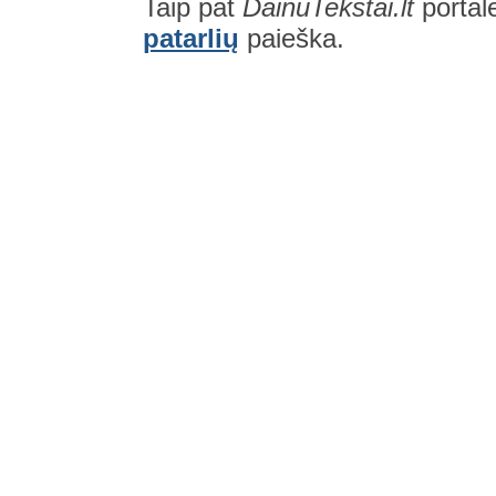
Taip pat
DainuTekstai.lt
portal
patarlių
paieška.