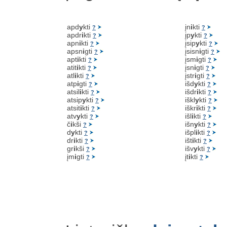
apd
y
kti
įn
i
kti
?
?
apdr
i
kti
įp
y
kti
?
?
apn
i
kti
įsip
y
kti
?
?
apsn
i
gti
įsisn
i
gti
?
?
apt
i
kti
įsm
i
gti
?
?
atit
i
kti
įsn
i
gti
?
?
atl
i
kti
įstr
i
gti
?
?
atp
i
gti
išd
y
kti
?
?
atsil
i
kti
išdr
i
kti
?
?
atsip
y
kti
iškl
y
kti
?
?
atsit
i
kti
iškr
i
kti
?
?
atv
y
kti
išl
i
kti
?
?
č
i
kši
išn
y
kti
?
?
d
y
kti
išpl
i
kti
?
?
dr
i
kti
išt
i
kti
?
?
gr
i
kši
išv
y
kti
?
?
įm
i
gti
įt
i
kti
?
?