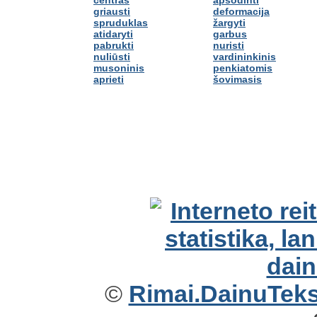
griausti
deformacija
spruduklas
žargyti
atidaryti
garbus
pabrukti
nuristi
nuliūsti
vardininkinis
musoninis
penkiatomis
aprieti
šovimasis
©
Rimai.DainuTekst