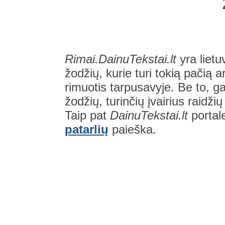
Rimai.DainuTekstai.lt
yra lietu
žodžių, kurie turi tokią pačią a
rimuotis tarpusavyje. Be to, gal
žodžių, turinčių įvairius raidži
Taip pat
DainuTekstai.lt
portal
patarlių
paieška.