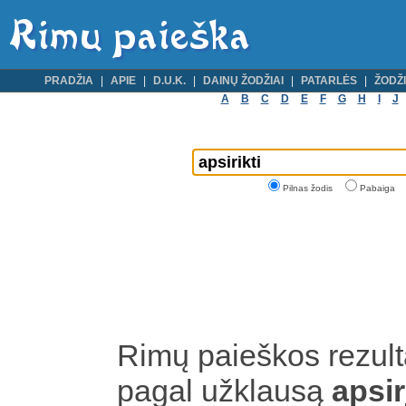
PRADŽIA
APIE
D.U.K.
DAINŲ ŽODŽIAI
PATARLĖS
ŽODŽI
A
B
C
D
E
F
G
H
I
J
Pilnas žodis
Pabaiga
Rimų paieškos rezult
pagal užklausą
apsir