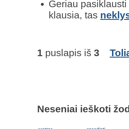
Geriau pasiklaust
klausia, tas
nekly
1
puslapis iš
3
Toli
Neseniai ieškoti žod
centras
apsodinti