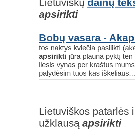
Lietuviškų
dainų tek
apsirikti
Bobų vasara - Akap
tos naktys kviečia pasilikti (ak
apsirikti
jūra plauna pyktį ten
liesis vynas per kraštus mums t
palydėsim tuos kas iškeliaus..
Lietuviškos patarlės i
užklausą
apsirikti