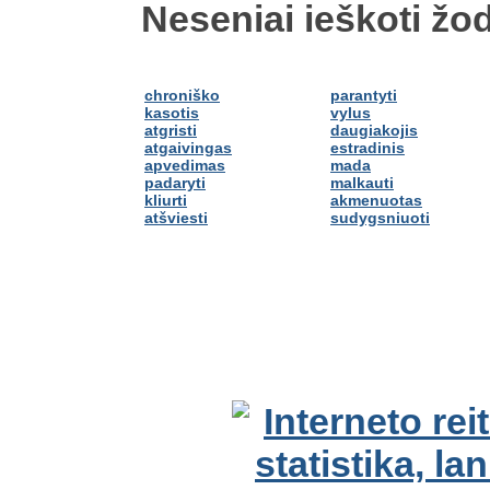
Neseniai ieškoti žod
chroniško
parantyti
kasotis
vylus
atgristi
daugiakojis
atgaivingas
estradinis
apvedimas
mada
padaryti
malkauti
kliurti
akmenuotas
atšviesti
sudygsniuoti