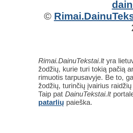
©
Rimai.DainuTekst
Rimai.DainuTekstai.lt
yra lietu
žodžių, kurie turi tokią pačią a
rimuotis tarpusavyje. Be to, gal
žodžių, turinčių įvairius raidži
Taip pat
DainuTekstai.lt
portal
patarlių
paieška.