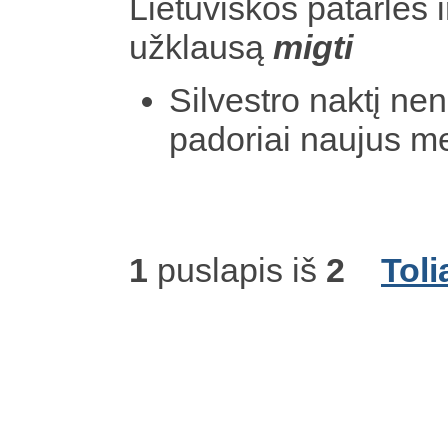
Lietuviškos patarlės i
užklausą
migti
Silvestro naktį n
padoriai naujus m
1
puslapis iš
2
Toli