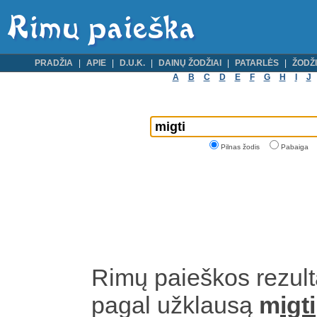
PRADŽIA
APIE
D.U.K.
DAINŲ ŽODŽIAI
PATARLĖS
ŽODŽI
A
B
C
D
E
F
G
H
I
J
Pilnas žodis
Pabaiga
Rimų paieškos rezult
pagal užklausą
m
igti